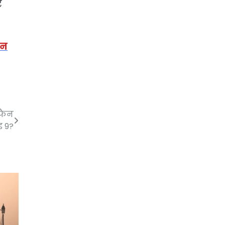
र
ान
 फैन
ड 9?