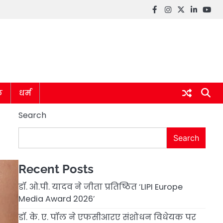
Facebook
instagram
twitter
linkedin
you
ल
धर्म
Search
Search
Recent Posts
डॉ. ओ.पी. यादव ने जीता प्रतिष्ठित ‘LIPI Europe
Media Award 2026’
डॉ. के. ए. पॉल ने एफसीआरए संशोधन विधेयक पर