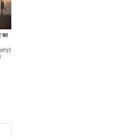
े का
 कोहरे
े