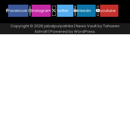
Facebook
instagram
twitter
linkedin
youtube
Copyright © 2026
jabalpurpatrika
| News Vault by
Tahseen
Ashrafi
| Powered by
WordPress
.