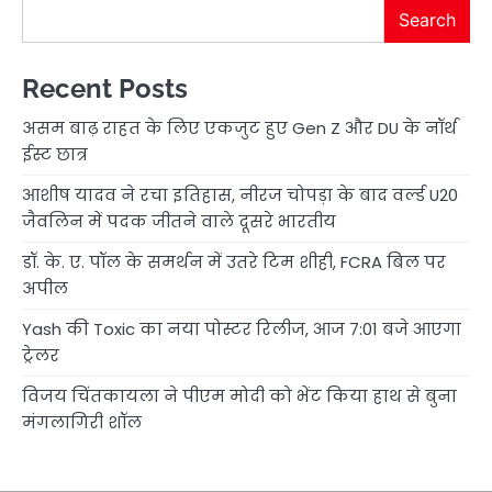
Search
Recent Posts
असम बाढ़ राहत के लिए एकजुट हुए Gen Z और DU के नॉर्थ
ईस्ट छात्र
आशीष यादव ने रचा इतिहास, नीरज चोपड़ा के बाद वर्ल्ड U20
जैवलिन में पदक जीतने वाले दूसरे भारतीय
डॉ. के. ए. पॉल के समर्थन में उतरे टिम शीही, FCRA बिल पर
अपील
Yash की Toxic का नया पोस्टर रिलीज, आज 7:01 बजे आएगा
ट्रेलर
विजय चिंतकायला ने पीएम मोदी को भेंट किया हाथ से बुना
मंगलागिरी शॉल