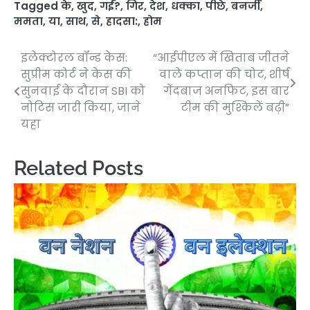
Tagged
के
,
खुद
,
गईं?
,
गिर
,
देश
,
धक्का
,
पीछे
,
बनर्जी
,
ममता
,
या
,
साथ
,
से
,
हादसा:
,
होम
इलेक्टोरल बॉन्ड केस:
“आईपीएल में खिताब जीतने
Post
सुप्रीम कोर्ट ने केस की
वाले कप्तान की चोट, शीर्ष
navigation
सुनवाई के दौरान SBI को
गेंदबाज अनफिट, इस बार
नोटिस जारी किया, जाने
टीम की मुश्किलें बढ़ी”
यहा
Related Posts