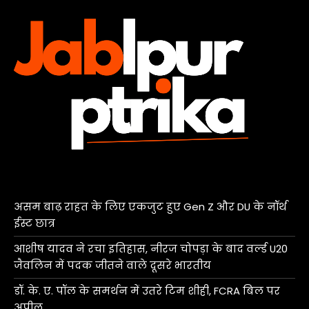
असम बाढ़ राहत के लिए एकजुट हुए Gen Z और DU के नॉर्थ
ईस्ट छात्र
आशीष यादव ने रचा इतिहास, नीरज चोपड़ा के बाद वर्ल्ड U20
जैवलिन में पदक जीतने वाले दूसरे भारतीय
डॉ. के. ए. पॉल के समर्थन में उतरे टिम शीही, FCRA बिल पर
अपील