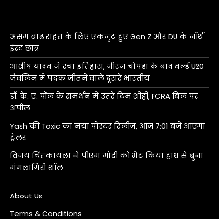
असम बाढ़ राहत के लिए एकजुट हुए Gen Z और DU के नॉर्थ
ईस्ट छात्र
आशीष यादव ने रचा इतिहास, नीरज चोपड़ा के बाद वर्ल्ड U20
जैवलिन में पदक जीतने वाले दूसरे भारतीय
डॉ. के. ए. पॉल के समर्थन में उतरे टिम शीही, FCRA बिल पर
अपील
Yash की Toxic का नया पोस्टर रिलीज, आज 7:01 बजे आएगा
ट्रेलर
विजय चिंतकायला ने पीएम मोदी को भेंट किया हाथ से बुना
मंगलागिरी शॉल
About Us
Terms & Conditions