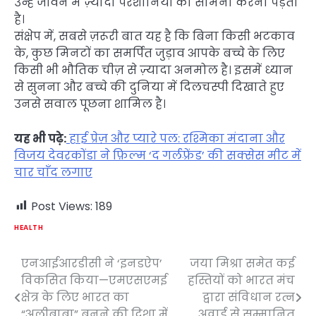
उन्हें जीवन में ज़्यादा परेशानियों का सामना करना पड़ता
है।
संक्षेप में, सबसे ज़रूरी बात यह है कि बिना किसी भटकाव
के, कुछ मिनटों का समर्पित जुड़ाव आपके बच्चे के लिए
किसी भी भौतिक चीज़ से ज़्यादा अनमोल है। इसमें ध्यान
से सुनना और बच्चे की दुनिया में दिलचस्पी दिखाते हुए
उनसे सवाल पूछना शामिल है।
यह भी पढ़े:
हाई प्रेज़ और प्यारे पल: रश्मिका मंदाना और
विजय देवरकोंडा ने फ़िल्म ‘द गर्लफ़्रेंड’ की सक्सेस मीट में
चार चाँद लगाए
Post Views:
189
HEALTH
एनआईआरडीसी ने ‘इनडऐप’
जया मिश्रा समेत कई
Post
विकसित किया—एमएसएमई
हस्तियों को भारत मंच
navigation
क्षेत्र के लिए भारत का
द्वारा संविधान रत्न
“अलीबाबा” बनने की दिशा में
अवार्ड से सम्मानित