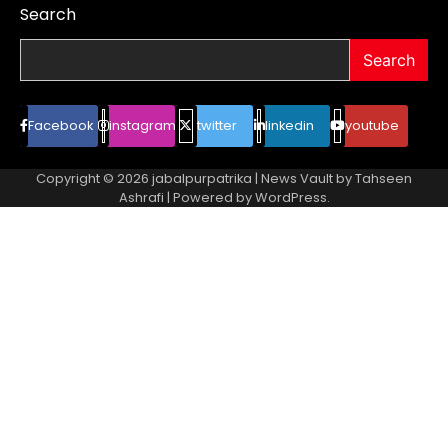
Search
Search
Facebook
instagram
twitter
linkedin
youtube
Copyright © 2026
jabalpurpatrika
| News Vault by
Tahseen
Ashrafi
| Powered by
WordPress
.