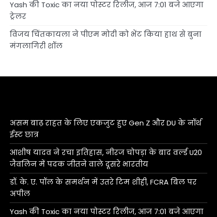
Yash की Toxic का नया पोस्टर रिलीज, आज 7:01 बजे आएगा
ट्रेलर
विजय चिंतकायला ने पीएम मोदी को भेंट किया हाथ से बुना
मंगलागिरी शॉल
असम बाढ़ राहत के लिए एकजुट हुए Gen Z और DU के नॉर्थ
ईस्ट छात्र
आशीष यादव ने रचा इतिहास, नीरज चोपड़ा के बाद वर्ल्ड U20
जैवलिन में पदक जीतने वाले दूसरे भारतीय
डॉ. के. ए. पॉल के समर्थन में उतरे टिम शीही, FCRA बिल पर
अपील
Yash की Toxic का नया पोस्टर रिलीज, आज 7:01 बजे आएगा