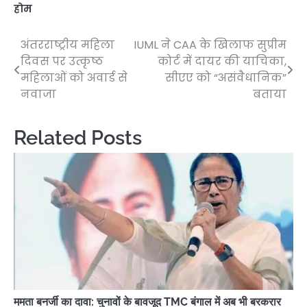
होम
अंतरराष्ट्रीय महिला
IUML ने CAA के खिलाफ सुप्रीम
Post
दिवस पर उत्कृष्ठ
कोर्ट में दायर की याचिका,
navigation
महिलाओं को अवार्ड से
सीएए को “असंवैधानिक”
नवाजा
बताया
Related Posts
ममता बनर्जी का दावा: चुनावों के बावजूद TMC बंगाल में अब भी बरकरार