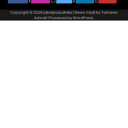
Copyright © 2026
jabalpurpatrika
| News Vault by
Tahseen
Ashrafi
| Powered by
WordPress
.