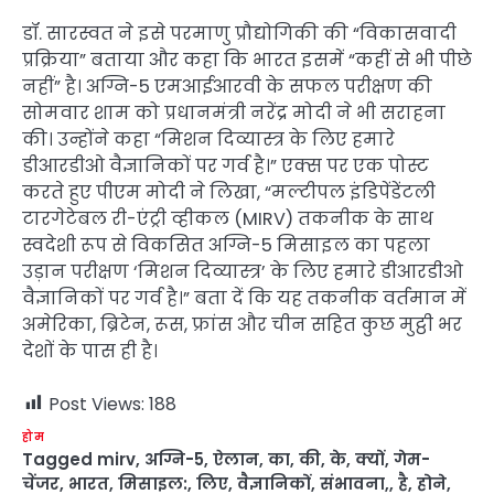
डॉ. सारस्वत ने इसे परमाणु प्रौद्योगिकी की “विकासवादी
प्रक्रिया” बताया और कहा कि भारत इसमें “कहीं से भी पीछे
नहीं” है। अग्नि-5 एमआईआरवी के सफल परीक्षण की
सोमवार शाम को प्रधानमंत्री नरेंद्र मोदी ने भी सराहना
की। उन्होंने कहा “मिशन दिव्यास्त्र के लिए हमारे
डीआरडीओ वैज्ञानिकों पर गर्व है।” एक्स पर एक पोस्ट
करते हुए पीएम मोदी ने लिखा, “मल्टीपल इंडिपेंडेंटली
टारगेटेबल री-एंट्री व्हीकल (MIRV) तकनीक के साथ
स्वदेशी रूप से विकसित अग्नि-5 मिसाइल का पहला
उड़ान परीक्षण ‘मिशन दिव्यास्त्र’ के लिए हमारे डीआरडीओ
वैज्ञानिकों पर गर्व है।” बता दें कि यह तकनीक वर्तमान में
अमेरिका, ब्रिटेन, रूस, फ्रांस और चीन सहित कुछ मुट्ठी भर
देशों के पास ही है।
Post Views:
188
होम
Tagged
mirv
,
अग्नि-5
,
ऐलान
,
का
,
की
,
के
,
क्यों
,
गेम-
चेंजर
,
भारत
,
मिसाइल:
,
लिए
,
वैज्ञानिकों
,
संभावना,
,
है
,
होने
,