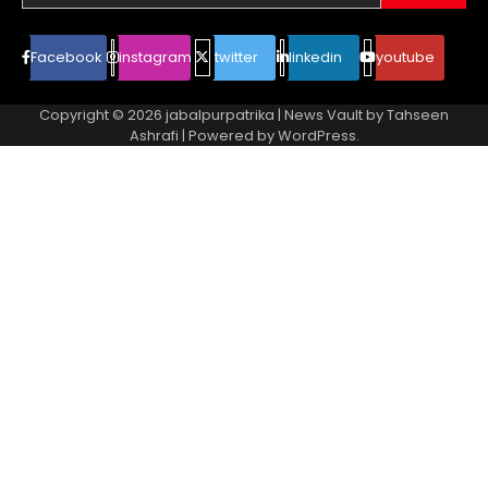
Facebook
instagram
twitter
linkedin
youtube
Copyright © 2026
jabalpurpatrika
| News Vault by
Tahseen
Ashrafi
| Powered by
WordPress
.