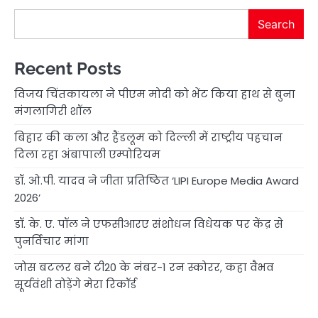
Search
Recent Posts
विजय चिंतकायला ने पीएम मोदी को भेंट किया हाथ से बुना
मंगलागिरी शॉल
बिहार की कला और हैंडलूम को दिल्ली में राष्ट्रीय पहचान
दिला रहा अंबापाली एम्पोरियम
डॉ. ओ.पी. यादव ने जीता प्रतिष्ठित ‘LIPI Europe Media Award
2026’
डॉ. के. ए. पॉल ने एफसीआरए संशोधन विधेयक पर केंद्र से
पुनर्विचार मांगा
जोस बटलर बने टी20 के नंबर-1 रन स्कोरर, कहा वैभव
सूर्यवंशी तोड़ेंगे मेरा रिकॉर्ड