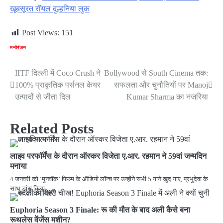
खूबसूरत रॉयल दुल्हनिया लुक
Post Views:
151
मनोरंजन
IITF दिल्ली में Coco Crush ने
Bollywood से South Cinema तक:
Post
100% प्राकृतिक पर्सनल केयर
सफलता और चुनौतियों पर Manoj
navigation
उत्पादों से जीता दिल
Kumar Sharma का नजरिया
Related Posts
लाइव परफॉर्मेंस के दौरान ऑस्कर विजेता ए.आर. रहमान ने 59वां जन्मदिन
मनाया
4 जनवरी को ‘मूनवॉक’ फिल्म के ऑडियो लॉन्च पर उन्होंने सभी 5 गाने खुद गाए, प्रभुदेवा के
साथ डांस किया,…
Euphoria Season 3 Finale: रू की मौत के बाद अली कैसे बना
रूथलेस वेंजेंस मशीन?