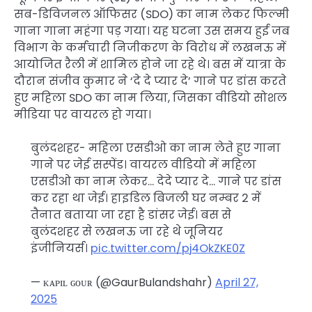
सब-डिविजनल ऑफिसर (SDO) का नाम लेकर फिल्मी
गाना गाना महंगा पड़ गया। यह घटना उस समय हुई जब
विभाग के कर्मचारी निजीकरण के विरोध में लखनऊ में
आयोजित रैली में शामिल होने जा रहे थे। बस में यात्रा के
दौरान संजीव कुमार ने ‘दे दे प्यार दे’ गाने पर डांस करते
हुए महिला SDO का नाम लिया, जिसका वीडियो सोशल
मीडिया पर वायरल हो गया।
बुलंदशहर- महिला एसडीओ का नाम लेते हुए गाना
गाने पर जेई सस्पेंड। वायरल वीडियो में महिला
एसडीओ का नाम लेकर… देदे प्यार दे… गाने पर डांस
कर रहा था जेई। हाइडिल बिजली घर नम्बर 2 में
तैनात बताया जा रहा है डांसर जेई। बस से
बुलंदशहर से लखनऊ जा रहे थे जूनियर
इंजीनियर्स।
pic.twitter.com/pj4OkZKE0Z
— ᴋᴀᴘɪʟ ɢᴏᴜʀ (@GaurBulandshahr)
April 27,
2025