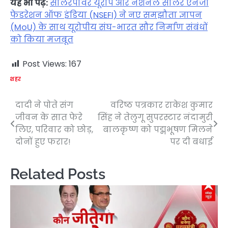
यह भी पढ़ें:
सोलरपावर यूरोप और नेशनल सोलर एनर्जी
फेडरेशन ऑफ इंडिया (NSEFI) ने नए समझौता ज्ञापन
(MoU) के साथ यूरोपीय संघ-भारत सौर निर्माण संबंधों
को किया मजबूत
Post Views:
167
शहर
दादी ने पोते संग
वरिष्ठ पत्रकार राकेश कुमार
Post
जीवन के सात फेरे
सिंह ने तेलुगू सुपरस्टार नंदामुरी
navigation
लिए, परिवार को छोड़,
बालकृष्ण को पद्मभूषण मिलने
दोनों हुए फरार!
पर दी बधाई
Related Posts