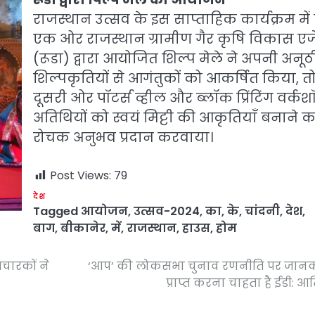
राजस्थान उत्सव के इस साप्ताहिक कार्यक्रम में 
एक ओर राजस्थान ग्रामीण गैर कृषि विकास एजे
(रूडा) द्वारा आयोजित शिल्प मेले ने अपनी अनूठ
शिल्पकृतियों से आगंतुकों को आकर्षित किया, त
दूसरी ओर पॉटर्स व्हील और ब्लॉक प्रिंटिंग वर्कश
अतिथियों को स्वयं मिट्टी की आकृतियाँ बनाने क
रोचक अनुभव प्रदान करवाया।
Post Views:
79
देश
Tagged
आयोजन
,
उत्सव-2024
,
का
,
के
,
चांदनी
,
देश
,
बाग
,
बीकानेर
,
में
,
राजस्थान
,
हाउस
,
होम
रचारकों ने
‘आप’ की लोकसभा चुनाव रणनीति पर जानक
प्राप्त करना चाहता है ईडी: आ