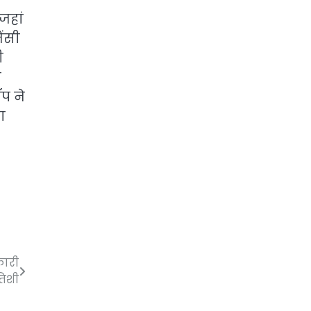
जहां
ंसी
ी
ो
ॉप ने
ा
ारी
तिशी