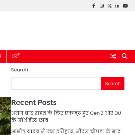
Facebook
instagram
twitter
linkedin
you
ल
धर्म
Search
Search
Recent Posts
असम बाढ़ राहत के लिए एकजुट हुए Gen Z और DU
के नॉर्थ ईस्ट छात्र
आशीष यादव ने रचा इतिहास, नीरज चोपड़ा के बाद