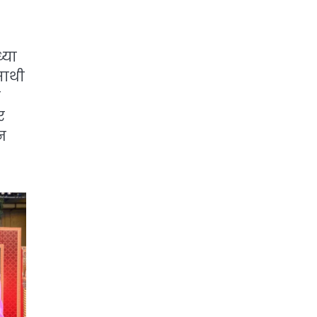
्या
साथी
क
र
न