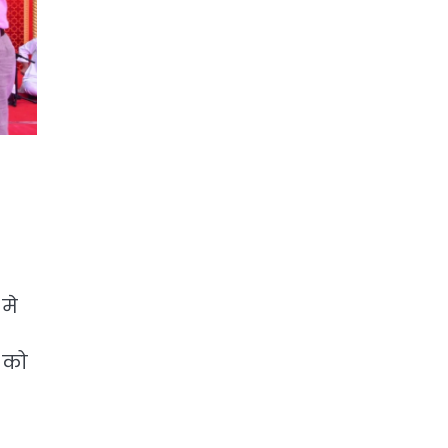
मे
ं को