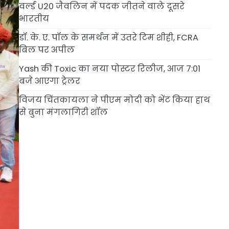
वर्ल्ड U20 जैवलिन में पदक जीतने वाले दूसरे
भारतीय
डॉ. के. ए. पॉल के समर्थन में उतरे टिम शीही, FCRA
बिल पर अपील
Yash की Toxic का नया पोस्टर रिलीज, आज 7:01
बजे आएगा ट्रेलर
विजय चिंतकायला ने पीएम मोदी को भेंट किया हाथ
से बुना मंगलागिरी शॉल