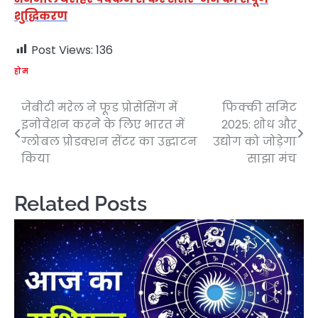
शुद्धिकरण
Post Views:
136
होम
जेबीटी मरेल ने फूड प्रोसेसिंग में
फिक्की समिट
Post
इनोवेशन करने के लिए भारत में
2025: शोध और
navigation
ग्लोबल प्रोडक्शन सेंटर का उद्घाटन
उद्योग को जोड़ेगा
किया
साझा मंच
Related Posts