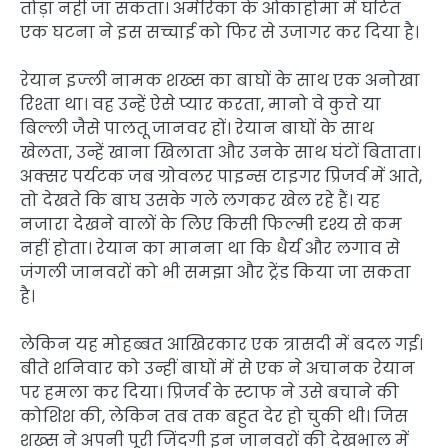
तोड़ा नहीं जा सकता। अमेरिका के ओकाहोमा में घटित
एक घटना ने इस सच्चाई को फिर से उजागर कर दिया है।
रेयान इज्ली नामक शख्स का बाघों के साथ एक अनोखा
रिश्ता था। वह उन्हें ऐसे प्यार करता, मानो वे कुत्ते या
बिल्ली जैसे पालतू जानवर हों। रेयान बाघों के साथ
खेलता, उन्हें खाना खिलाता और उनके साथ घंटों बिताता।
अक्सर पर्यटक जब ग्रोवलर पाइन्स टाइगर प्रिजर्व में आते,
तो देखते कि बाघ उसके गले लगकर खेल रहे हैं। यह
नजारा देखने वालों के लिए किसी फिल्मी दृश्य से कम
नहीं होता। रेयान का मानना था कि धैर्य और लगाव से
जंगली जानवरों को भी समझा और ट्रेंड किया जा सकता
है।
लेकिन यह मोहब्बत आखिरकार एक त्रासदी में बदल गई।
बीते शनिवार को उन्हीं बाघों में से एक ने अचानक रेयान
पर हमला कर दिया। प्रिजर्व के स्टाफ ने उसे बचाने की
कोशिश की, लेकिन तब तक बहुत देर हो चुकी थी। जिस
शख्स ने अपनी पूरी जिंदगी इन जानवरों की देखभाल में