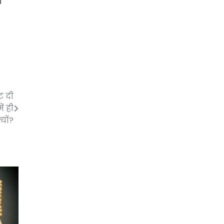
ा
ट दी
ं ही
्यों?