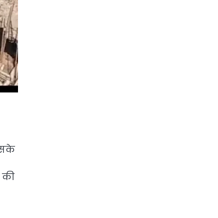
इसके
र की