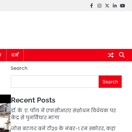
Facebook
instagram
twitter
linkedin
you
ल
धर्म
Search
Search
Recent Posts
डॉ. के. ए. पॉल ने एफसीआरए संशोधन विधेयक पर
केंद्र से पुनर्विचार मांगा
जोस बटलर बने टी20 के नंबर-1 रन स्कोरर, कहा