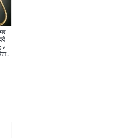
 पर
र्द
हार
पिता…