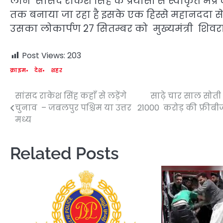
लाने साँसद राकेश सिंह के प्रयासों से स्वीकृत 
तक बनाया जा रहा है इसके एक हिस्से महानददा से गु
उसका लोकार्पण 27 सितम्बर को मुख्यमंत्री शिवरा
Post Views:
203
क्राइम
देश
शहर
सांसद राकेश सिंह कहाँ से लड़ेंगे
साढ़े चार साल सोत
Post
चुनाव – जबलपुर पश्चिम या उत्तर
21000 करोड़ की फ्रीबी
navigation
मध्य
Related Posts