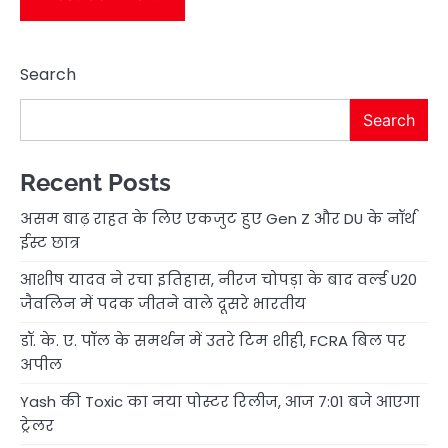
Search
Search
Recent Posts
असम बाढ़ राहत के लिए एकजुट हुए Gen Z और DU के नॉर्थ
ईस्ट छात्र
आशीष यादव ने रचा इतिहास, नीरज चोपड़ा के बाद वर्ल्ड U20
जैवलिन में पदक जीतने वाले दूसरे भारतीय
डॉ. के. ए. पॉल के समर्थन में उतरे टिम शीही, FCRA बिल पर
अपील
Yash की Toxic का नया पोस्टर रिलीज, आज 7:01 बजे आएगा
ट्रेलर