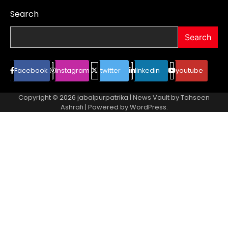
Search
Search
Facebook
instagram
twitter
linkedin
youtube
Copyright © 2026
jabalpurpatrika
| News Vault by
Tahseen
Ashrafi
| Powered by
WordPress
.