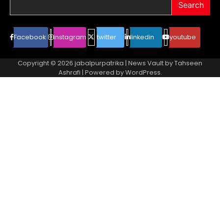
Search
Facebook
instagram
twitter
linkedin
youtube
Copyright © 2026
jabalpurpatrika
| News Vault by
Tahseen
Ashrafi
| Powered by
WordPress
.