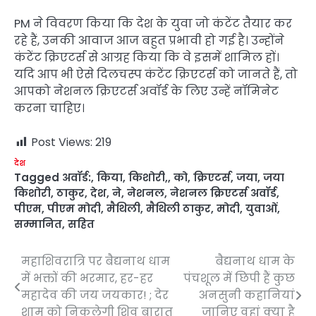
PM ने विवरण किया कि देश के युवा जो कंटेंट तैयार कर
रहे हैं, उनकी आवाज आज बहुत प्रभावी हो गई है। उन्होंने
कंटेंट क्रिएटर्स से आग्रह किया कि वे इसमें शामिल हों।
यदि आप भी ऐसे दिलचस्प कंटेंट क्रिएटर्स को जानते हैं, तो
आपको नेशनल क्रिएटर्स अवॉर्ड के लिए उन्हें नॉमिनेट
करना चाहिए।
Post Views:
219
देश
Tagged
अवॉर्ड:
,
किया
,
किशोरी,
,
को
,
क्रिएटर्स
,
जया
,
जया
किशोरी
,
ठाकुर
,
देश
,
ने
,
नेशनल
,
नेशनल क्रिएटर्स अवॉर्ड
,
पीएम
,
पीएम मोदी
,
मैथिली
,
मैथिली ठाकुर
,
मोदी
,
युवाओं
,
सम्मानित
,
सहित
महाशिवरात्रि पर बैद्यनाथ धाम
बैद्यनाथ धाम के
Post
में भक्तों की भरमार, हर-हर
पंचशूल में छिपी हैं कुछ
navigation
महादेव की जय जयकार! ; देर
अनसुनी कहानियां
शाम को निकलेगी शिव बारात
जानिए वहां क्या है