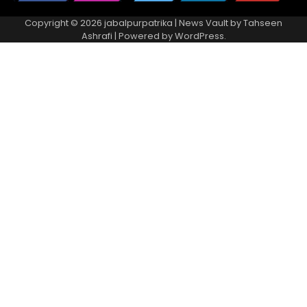
Copyright © 2026
jabalpurpatrika
| News Vault by
Tahseen
Ashrafi
| Powered by
WordPress
.