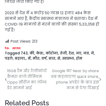
निर्देश जारी किए गए हैं।
2020 से देश में 4 करोड़ 50 लाख 12 हजार 484 केस
सामने आए हैं, केंद्रीय स्वास्थ्य मंत्रालय ने बताया। देश में
COVID-19 मामलों से मरने वालों की संख्या 5,33,358 हो
गई है।
Post Views:
213
देश
स्वास्थ्य
Tagged
743
,
की
,
केस;
,
कोरोना
,
तेजी
,
देश
,
नए
,
नव
,
ने
,
पहले
,
बढ़ाया,
,
में
,
मौत
,
वर्ष
,
सात
,
से
,
स्वास्थ्य
,
होम
16GB रैम और टेलीफोटो
Google का Near by share
Post
कैमरा वाले प्रीमियम
अब कहलाएगा quick share,
navigation
Oppo सीरीज का लॉन्च
phone अपडेट के बाद इस
डेट सामने आई
नाम से देगा दिखाई
Related Posts