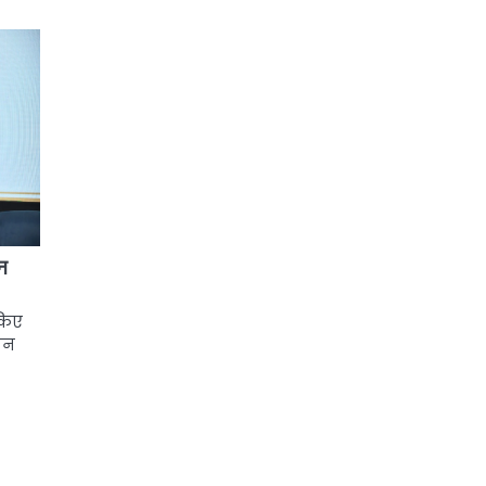
ान
 किए
मान