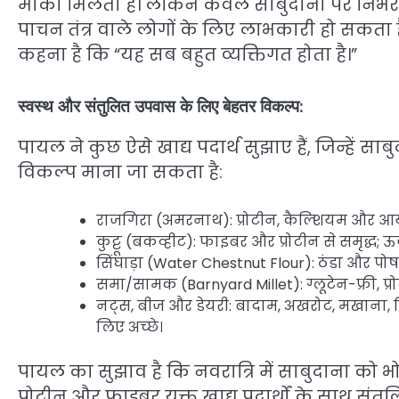
मौका मिलता है। लेकिन केवल साबुदाना पर निर्भर 
पाचन तंत्र वाले लोगों के लिए लाभकारी हो सकता 
कहना है कि “यह सब बहुत व्यक्तिगत होता है।”
स्वस्थ और संतुलित उपवास के लिए बेहतर विकल्प:
पायल ने कुछ ऐसे खाद्य पदार्थ सुझाए हैं, जिन्हें
विकल्प माना जा सकता है:
राजगिरा (अमरनाथ): प्रोटीन, कैल्शियम और आयर
कुट्टू (बकव्हीट): फाइबर और प्रोटीन से समृद्ध;
सिंघाड़ा (Water Chestnut Flour): ठंडा और पोष
समा/सामक (Barnyard Millet): ग्लूटेन-फ्री, प
नट्स, बीज और डेयरी: बादाम, अखरोट, मखाना, 
लिए अच्छे।
पायल का सुझाव है कि नवरात्रि में साबुदाना को 
प्रोटीन और फाइबर युक्त खाद्य पदार्थों के साथ स