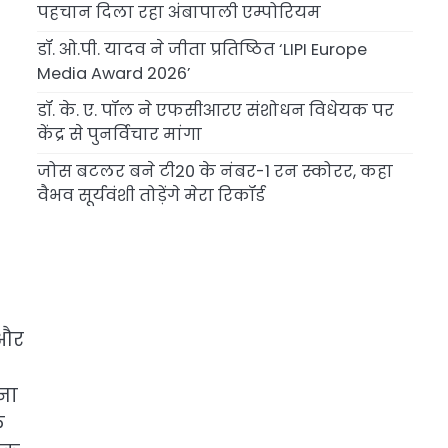
पहचान दिला रहा अंबापाली एम्पोरियम
डॉ. ओ.पी. यादव ने जीता प्रतिष्ठित ‘LIPI Europe
Media Award 2026’
डॉ. के. ए. पॉल ने एफसीआरए संशोधन विधेयक पर
केंद्र से पुनर्विचार मांगा
जोस बटलर बने टी20 के नंबर-1 रन स्कोरर, कहा
वैभव सूर्यवंशी तोड़ेंगे मेरा रिकॉर्ड
 और
ना
क