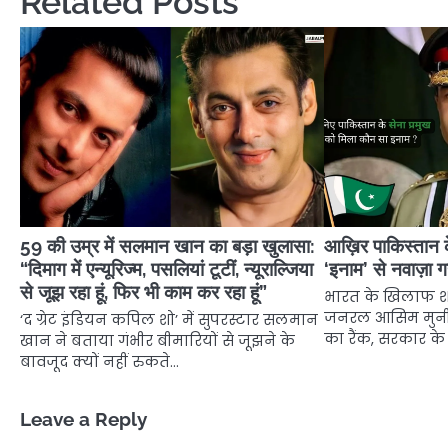
Related Posts
59 की उम्र में सलमान खान का बड़ा खुलासा:
आख़िर पाकिस्तान क
“दिमाग में एन्यूरिज्म, पसलियां टूटीं, न्यूराल्जिया
‘इनाम’ से नवाज़ा 
से जूझ रहा हूं, फिर भी काम कर रहा हूं”
भारत के खिलाफ श
जनरल आसिम मुनीर
‘द ग्रेट इंडियन कपिल शो’ में सुपरस्टार सलमान
का रैंक, सरकार क
खान ने बताया गंभीर बीमारियों से जूझने के
बावजूद क्यों नहीं रुकते…
Leave a Reply