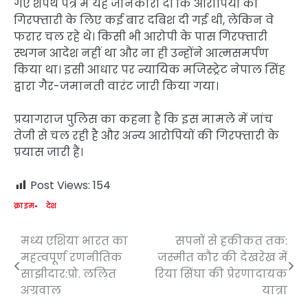
गए शपथ पत्र में यह जानकारी दी कि आरोपियों की
गिरफ्तारी के लिए कई बार दबिश दी गई थी, लेकिन वे
फरार चल रहे थे। किसी भी आरोपी के पास गिरफ्तारी
स्थगन आदेश नहीं था और ना ही उन्होंने आत्मसमर्पण
किया था। इसी आधार पर न्यायिक मजिस्ट्रेट नेपाल सिंह
द्वारा गैर-जमानती वारंट जारी किया गया।
प्रयागराज पुलिस का कहना है कि इस मामले में जांच
तेजी से चल रही है और अन्य आरोपियों की गिरफ्तारी के
प्रयास जारी हैं।
Post Views:
154
क्राइम
देश
मध्य एशिया भारत का
सपनों से हकीकत तक:
Post
महत्वपूर्ण रणनीतिक
जस्मीत कौर की देखरेख में
navigation
साझीदार:प्रो. ललित
रिया सिंघा की प्रेरणादायक
अग्रवाल
यात्रा