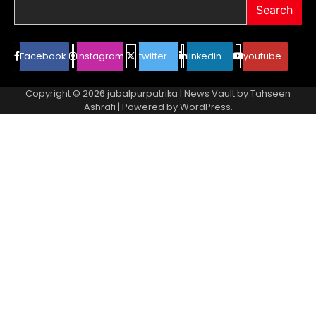
Search
Facebook
instagram
twitter
linkedin
youtube
Copyright © 2026
jabalpurpatrika
| News Vault by
Tahseen
Ashrafi
| Powered by
WordPress
.