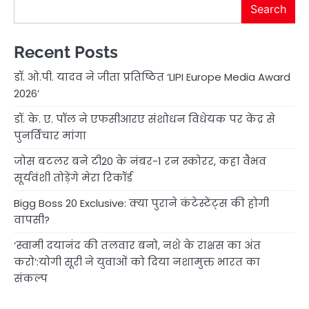
Search
Recent Posts
डॉ. ओ.पी. यादव ने जीता प्रतिष्ठित ‘LIPI Europe Media Award
2026’
डॉ. के. ए. पॉल ने एफसीआरए संशोधन विधेयक पर केंद्र से
पुनर्विचार मांगा
जोस बटलर बने टी20 के नंबर-1 रन स्कोरर, कहा वैभव
सूर्यवंशी तोड़ेंगे मेरा रिकॉर्ड
Bigg Boss 20 Exclusive: क्या पुराने कंटेस्टेंट्स की होगी
वापसी?
‘स्वामी दयानंद की तलवार बनो, नशे के राक्षस का अंत
करो’:योगी सूरी ने युवाओं को दिया नशामुक्त भारत का
संकल्प