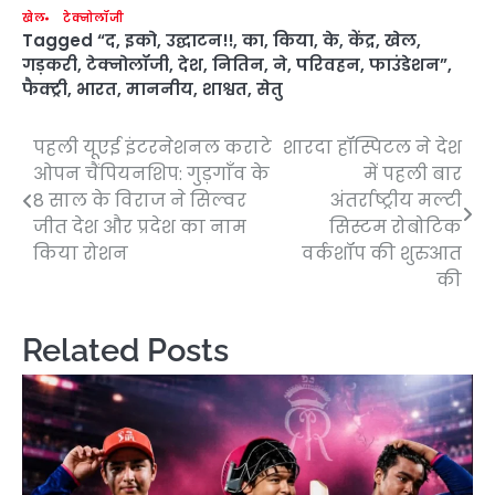
खेल
टेक्नोलॉजी
Tagged
“द
,
इको
,
उद्घाटन!!
,
का
,
किया
,
के
,
केंद्र
,
खेल
,
गड़करी
,
टेक्नोलॉजी
,
देश
,
नितिन
,
ने
,
परिवहन
,
फाउंडेशन”
,
फैक्ट्री
,
भारत
,
माननीय
,
शाश्वत
,
सेतु
पहली यूएई इंटरनेशनल कराटे
शारदा हॉस्पिटल ने देश
Post
ओपन चैंपियनशिप: गुड़गाँव के
में पहली बार
navigation
8 साल के विराज ने सिल्वर
अंतर्राष्ट्रीय मल्टी
जीत देश और प्रदेश का नाम
सिस्टम रोबोटिक
किया रोशन
वर्कशॉप की शुरुआत
की
Related Posts