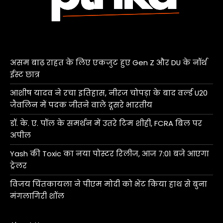
असम बाढ़ राहत के लिए एकजुट हुए Gen Z और DU के नॉर्थ
ईस्ट छात्र
आशीष यादव ने रचा इतिहास, नीरज चोपड़ा के बाद वर्ल्ड U20
जैवलिन में पदक जीतने वाले दूसरे भारतीय
डॉ. के. ए. पॉल के समर्थन में उतरे टिम शीही, FCRA बिल पर
अपील
Yash की Toxic का नया पोस्टर रिलीज, आज 7:01 बजे आएगा
ट्रेलर
विजय चिंतकायला ने पीएम मोदी को भेंट किया हाथ से बुना
मंगलागिरी शॉल