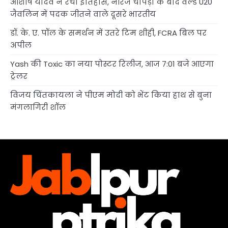
आशीष यादव ने रचा इतिहास, नीरज चोपड़ा के बाद वर्ल्ड U20
जैवलिन में पदक जीतने वाले दूसरे भारतीय
डॉ. के. ए. पॉल के समर्थन में उतरे टिम शीही, FCRA बिल पर
अपील
Yash की Toxic का नया पोस्टर रिलीज, आज 7:01 बजे आएगा
ट्रेलर
विजय चिंतकायला ने पीएम मोदी को भेंट किया हाथ से बुना
मंगलागिरी शॉल