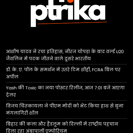
आशीष यादव ने रचा इतिहास, नीरज चोपड़ा के बाद वर्ल्ड U20
जैवलिन में पदक जीतने वाले दूसरे भारतीय
डॉ. के. ए. पॉल के समर्थन में उतरे टिम शीही, FCRA बिल पर
अपील
Yash की Toxic का नया पोस्टर रिलीज, आज 7:01 बजे आएगा
ट्रेलर
विजय चिंतकायला ने पीएम मोदी को भेंट किया हाथ से बुना
मंगलागिरी शॉल
बिहार की कला और हैंडलूम को दिल्ली में राष्ट्रीय पहचान
दिला रहा अंबापाली एम्पोरियम