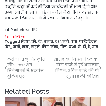
ने कहा कि वो अन्य उम्मीदवारों के लिए प्रचार करेंगी।
उन्होंने कहा, मैं कई मीडिया कार्यक्रमों में भाग लूंगी और
उम्मीदवारों के साथ जाऊंगी – जैसे मैं राजीव चंद्रशेखर के
प्रचार के लिए जाऊंगी। मैं प्रचार अभियान में रहूंगी।
Post Views:
152
देश
पॉलिटिक्स
Tagged
किया
,
की
,
के
,
चुनाव
,
देश
,
नहीं
,
पास
,
पॉलिटिक्स
,
फंड,
,
मंत्री
,
मना
,
लड़ने
,
लिए
,
लोक
,
वित्त
,
सभा
,
से
,
ही
,
है
,
होम
करीना-तब्बू और कृति
सांसद का निधन : दिल का
Post
की ‘Crew’ अब
दौरा पड़ने से हुई अचानक
navigation
सिनेमाघरों में, एडवांस
निधन, 2 दिन पहले की थी
बुकिंग शुरू
सुसाइड की कोशिश
Related Posts