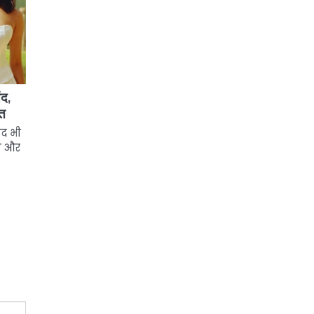
ंद,
रत
ाद भी
री और