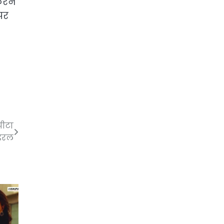
करने
पर
पीटा
इरल