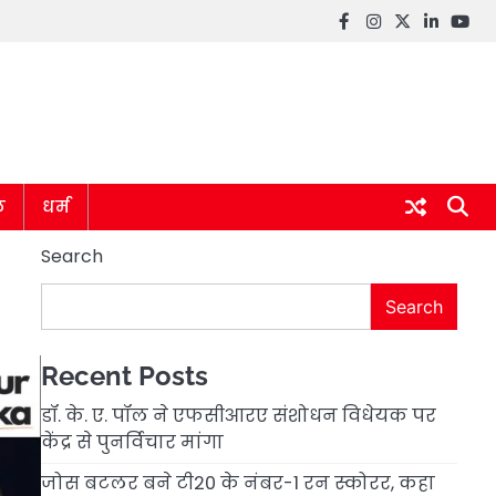
Facebook
instagram
twitter
linkedin
you
ल
धर्म
Search
Search
Recent Posts
डॉ. के. ए. पॉल ने एफसीआरए संशोधन विधेयक पर
केंद्र से पुनर्विचार मांगा
जोस बटलर बने टी20 के नंबर-1 रन स्कोरर, कहा