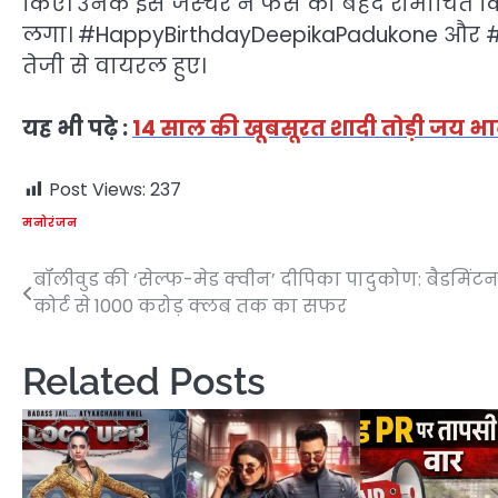
किए। उनके इस जेस्चर ने फैंस को बेहद रोमांचित कि
लगा। #HappyBirthdayDeepikaPadukone और #Deepi
तेजी से वायरल हुए।
यह भी पढ़े :
14 साल की खूबसूरत शादी तोड़ी जय भ
Post Views:
237
मनोरंजन
बॉलीवुड की ‘सेल्फ-मेड क्वीन’ दीपिका पादुकोण: बैडमिंट
Post
कोर्ट से 1000 करोड़ क्लब तक का सफर
navigation
Related Posts