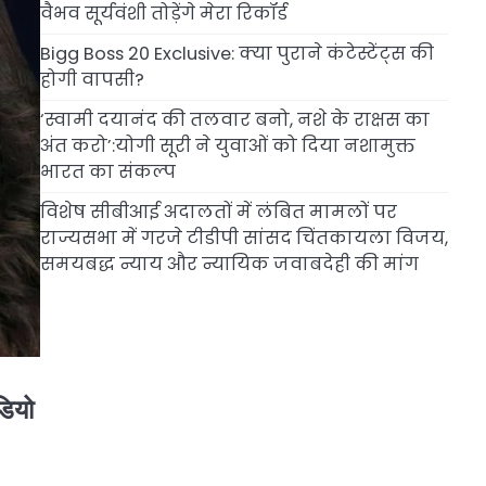
वैभव सूर्यवंशी तोड़ेंगे मेरा रिकॉर्ड
Bigg Boss 20 Exclusive: क्या पुराने कंटेस्टेंट्स की
होगी वापसी?
‘स्वामी दयानंद की तलवार बनो, नशे के राक्षस का
अंत करो’:योगी सूरी ने युवाओं को दिया नशामुक्त
भारत का संकल्प
विशेष सीबीआई अदालतों में लंबित मामलों पर
राज्यसभा में गरजे टीडीपी सांसद चिंतकायला विजय,
समयबद्ध न्याय और न्यायिक जवाबदेही की मांग
डियो