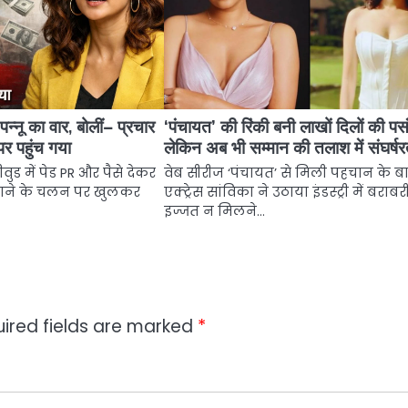
्नू का वार, बोलीं– प्रचार
‘पंचायत’ की रिंकी बनी लाखों दिलों की पस
र पहुंच गया
लेकिन अब भी सम्मान की तलाश में संघर्ष
वुड में पेड PR और पैसे देकर
वेब सीरीज ‘पंचायत’ से मिली पहचान के ब
राने के चलन पर खुलकर
एक्ट्रेस सांविका ने उठाया इंडस्ट्री में बराब
इज्जत न मिलने…
ired fields are marked
*