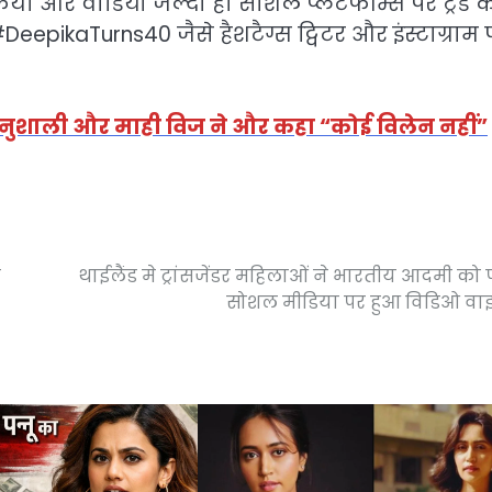
या और वीडियो जल्दी ही सोशल प्लेटफॉर्म्स पर ट्रेंड 
kaTurns40 जैसे हैशटैग्स ट्विटर और इंस्टाग्राम 
ानुशाली और माही विज ने और कहा “कोई विलेन नहीं”
न
थाईलैंड मे ट्रांसजेंडर महिलाओं ने भारतीय आदमी को 
सोशल मीडिया पर हुआ विडिओ वा