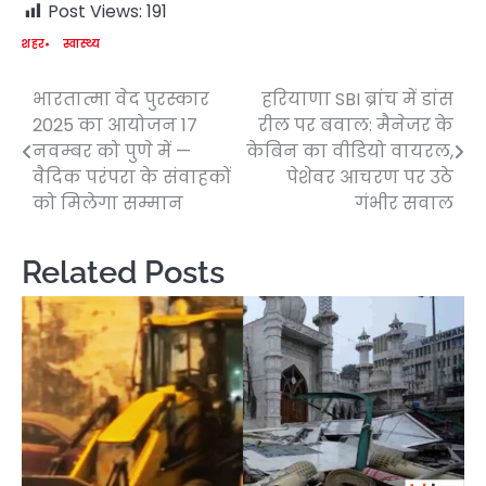
Post Views:
191
शहर
स्वास्थ्य
भारतात्मा वेद पुरस्कार
हरियाणा SBI ब्रांच में डांस
Post
2025 का आयोजन 17
रील पर बवाल: मैनेजर के
navigation
नवम्बर को पुणे में —
केबिन का वीडियो वायरल,
वैदिक परंपरा के संवाहकों
पेशेवर आचरण पर उठे
को मिलेगा सम्मान
गंभीर सवाल
Related Posts