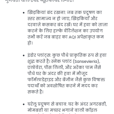
गुणवत्ता वाले एयर प्यूरीफायर लगाएं।
खिड़कियां बंद रखना: जब तक प्रदूषण का
स्तर सामान्य न हो जाए, खिड़कियाँ और
दरवाज़े कसकर बंद रखें। घर में हवा को ताज़ा
करने के लिए हल्के वेंटिलेशन का उपयोग
तभी करें जब बाहर का AQI अपेक्षाकृत कम
हो।
इंडोर प्लांट्स: कुछ पौधे प्राकृतिक रूप से हवा
शुद्ध करते हैं। स्नेक प्लांट (Sansevieria),
एलोवेरा, पीस लिली, और अरेका पाम जैसे
पौधे घर के अंदर की हवा में मौजूद
फॉर्मलाडेहाइड और बेंजीन जैसे कुछ विषाक्त
पदार्थों को अवशोषित करने में मदद कर
सकते हैं।
घरेलू प्रदूषण से बचाव: घर के अंदर अगरबत्ती,
मोमबत्ती या मच्छर भगाने वाली कॉइल