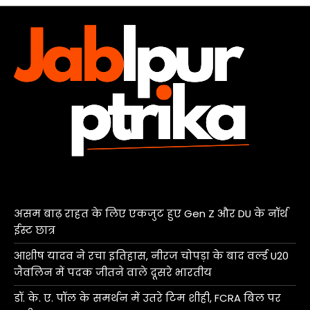
असम बाढ़ राहत के लिए एकजुट हुए Gen Z और DU के नॉर्थ
ईस्ट छात्र
आशीष यादव ने रचा इतिहास, नीरज चोपड़ा के बाद वर्ल्ड U20
जैवलिन में पदक जीतने वाले दूसरे भारतीय
डॉ. के. ए. पॉल के समर्थन में उतरे टिम शीही, FCRA बिल पर