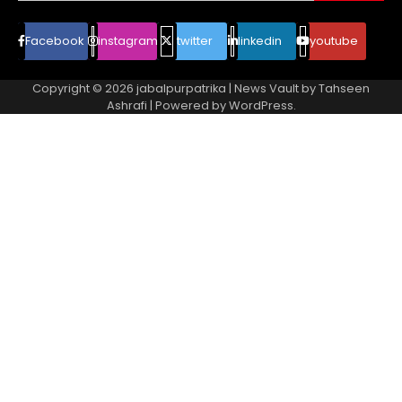
Facebook
instagram
twitter
linkedin
youtube
Copyright © 2026
jabalpurpatrika
| News Vault by
Tahseen
Ashrafi
| Powered by
WordPress
.