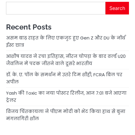
Search
Recent Posts
असम बाढ़ राहत के लिए एकजुट हुए Gen Z और DU के नॉर्थ
ईस्ट छात्र
आशीष यादव ने रचा इतिहास, नीरज चोपड़ा के बाद वर्ल्ड U20
जैवलिन में पदक जीतने वाले दूसरे भारतीय
डॉ. के. ए. पॉल के समर्थन में उतरे टिम शीही, FCRA बिल पर
अपील
Yash की Toxic का नया पोस्टर रिलीज, आज 7:01 बजे आएगा
ट्रेलर
विजय चिंतकायला ने पीएम मोदी को भेंट किया हाथ से बुना
मंगलागिरी शॉल