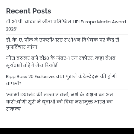
Recent Posts
डॉ. ओ.पी. यादव ने जीता प्रतिष्ठित ‘LIPI Europe Media Award
2026’
डॉ. के. ए. पॉल ने एफसीआरए संशोधन विधेयक पर केंद्र से
पुनर्विचार मांगा
जोस बटलर बने टी20 के नंबर-1 रन स्कोरर, कहा वैभव
सूर्यवंशी तोड़ेंगे मेरा रिकॉर्ड
Bigg Boss 20 Exclusive: क्या पुराने कंटेस्टेंट्स की होगी
वापसी?
‘स्वामी दयानंद की तलवार बनो, नशे के राक्षस का अंत
करो’:योगी सूरी ने युवाओं को दिया नशामुक्त भारत का
संकल्प