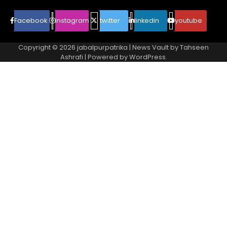
Facebook
instagram
twitter
linkedin
youtube
Copyright © 2026
jabalpurpatrika
| News Vault by
Tahseen
Ashrafi
| Powered by
WordPress
.