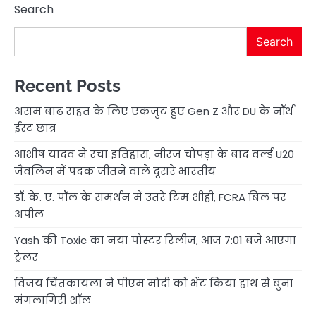
Search
Search
Recent Posts
असम बाढ़ राहत के लिए एकजुट हुए Gen Z और DU के नॉर्थ
ईस्ट छात्र
आशीष यादव ने रचा इतिहास, नीरज चोपड़ा के बाद वर्ल्ड U20
जैवलिन में पदक जीतने वाले दूसरे भारतीय
डॉ. के. ए. पॉल के समर्थन में उतरे टिम शीही, FCRA बिल पर
अपील
Yash की Toxic का नया पोस्टर रिलीज, आज 7:01 बजे आएगा
ट्रेलर
विजय चिंतकायला ने पीएम मोदी को भेंट किया हाथ से बुना
मंगलागिरी शॉल