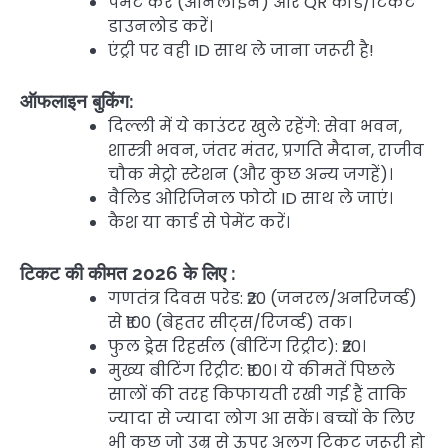
पेमेंट करें (ऑनलाइन) और QR कोड/टिकट
डाउनलोड करें।
एंट्री पर वही ID साथ ले जाना जरूरी है!
ऑफलाइन बुकिंग:
दिल्ली में ये काउंटर खुले रहेंगे: सेवा भवन,
शास्त्री भवन, जंतर मंतर, प्रगति मैदान, राजीव
चौक मेट्रो स्टेशन (और कुछ अन्य जगहें)।
वैलिड ओरिजिनल फोटो ID साथ ले जाएं।
कैश या कार्ड से पेमेंट करें।
टिकट की कीमत 2026 के लिए :
गणतंत्र दिवस परेड: ₹20 (जनरल/अनरिजर्व्ड)
से ₹100 (बेहतर सीट्स/रिजर्व्ड) तक।
फुल ड्रेस रिहर्सल (बीटिंग रिट्रीट): ₹20।
मुख्य बीटिंग रिट्रीट: ₹100। ये कीमतें पिछले
सालों की तरह किफायती रखी गई हैं ताकि
ज्यादा से ज्यादा लोग आ सकें। बच्चों के लिए
भी कुछ जो उम्र से ऊपर अलग टिकट जरूरी हो