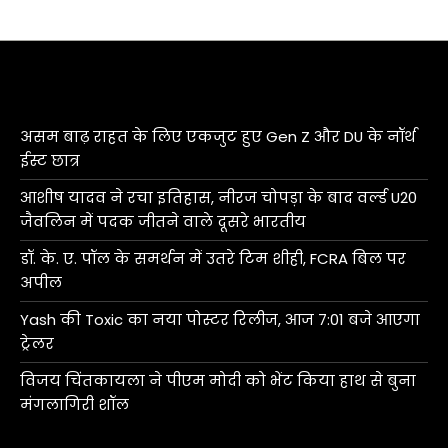
असम बाढ़ राहत के लिए एकजुट हुए Gen Z और DU के नॉर्थ
ईस्ट छात्र
आशीष यादव ने रचा इतिहास, नीरज चोपड़ा के बाद वर्ल्ड U20
जैवलिन में पदक जीतने वाले दूसरे भारतीय
डॉ. के. ए. पॉल के समर्थन में उतरे टिम शीही, FCRA बिल पर
अपील
Yash की Toxic का नया पोस्टर रिलीज, आज 7:01 बजे आएगा
ट्रेलर
विजय चिंतकायला ने पीएम मोदी को भेंट किया हाथ से बुना
मंगलागिरी शॉल