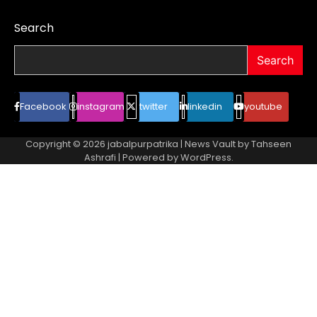
Search
Search
Facebook
instagram
twitter
linkedin
youtube
Copyright © 2026
jabalpurpatrika
| News Vault by
Tahseen
Ashrafi
| Powered by
WordPress
.