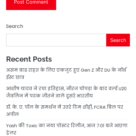
Search
Search
Recent Posts
असम बाढ़ राहत के लिए एकजुट हुए Gen Z और DU के नॉर्थ
ईस्ट छात्र
आशीष यादव ने रचा इतिहास, नीरज चोपड़ा के बाद वर्ल्ड U20
जैवलिन में पदक जीतने वाले दूसरे भारतीय
डॉ. के. ए. पॉल के समर्थन में उतरे टिम शीही, FCRA बिल पर
अपील
Yash की Toxic का नया पोस्टर रिलीज, आज 7:01 बजे आएगा
ट्रेलर