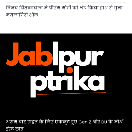
विजय चिंतकायला ने पीएम मोदी को भेंट किया हाथ से बुना
मंगलागिरी शॉल
असम बाढ़ राहत के लिए एकजुट हुए Gen Z और DU के नॉर्थ
ईस्ट छात्र