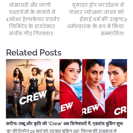
धोखाधड़ी और जाली
युनाइट होप फाउंडेशन ने
Post
दस्तावेजों के मामले में
पास्टर ज्योत्स्ना जाधव को
navigation
स्वेअर हेल्थकेयर प्राइवेट
ईसाई धर्म की उत्कृष्ट
लिमिटेड के डायरेक्टर
धर्मप्रचारक के रूप में किया
संजीव गौड़ गिरफ्तार
सम्मानित!
Related Posts
करीना-तब्बू और कृति की ‘Crew’ अब सिनेमाघरों में, एडवांस बुकिंग शुरू
‘क्रू’ की रिलीज 29 मार्च को, एडवांस बुकिंग शुरू: फिल्म की उत्सुकता में