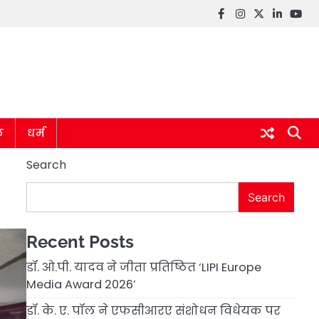
Facebook
instagram
twitter
linkedin
you
ल
धर्म
Search
Search
Recent Posts
डॉ. ओ.पी. यादव ने जीता प्रतिष्ठित ‘LIPI Europe
Media Award 2026’
डॉ. के. ए. पॉल ने एफसीआरए संशोधन विधेयक पर