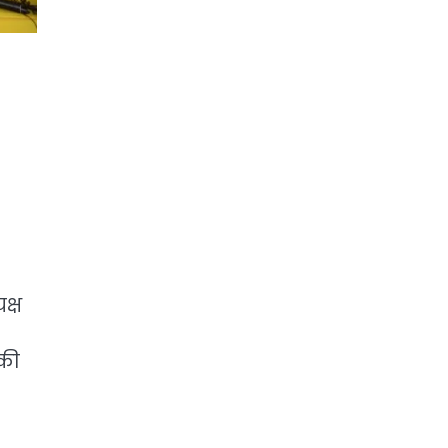
क्ष
 की