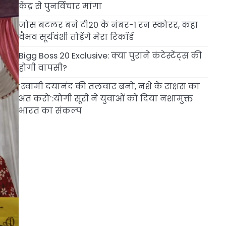
केंद्र से पुनर्विचार मांगा
जोस बटलर बने टी20 के नंबर-1 रन स्कोरर, कहा
वैभव सूर्यवंशी तोड़ेंगे मेरा रिकॉर्ड
Bigg Boss 20 Exclusive: क्या पुराने कंटेस्टेंट्स की
होगी वापसी?
‘स्वामी दयानंद की तलवार बनो, नशे के राक्षस का
अंत करो’:योगी सूरी ने युवाओं को दिया नशामुक्त
भारत का संकल्प