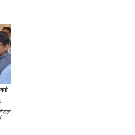
वर्मा
ा
ेतृत्व
ई