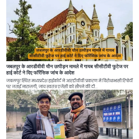
जबलपुर के आरडीवीवी यौन उत्पीड़न मामले में गायब सीसीटीवी फुटेज पर
हाई कोर्ट ने दिए फॉरेंसिक जांच के आदेश
जबलपुर स्थित मध्यप्रदेश हाईकोर्ट ने आरडीवीवी प्रकरण में विरोधाभासी रिपोर्टों
पर जताई नाराज़गी, जांच स्वतंत्र एजेंसी को सौंपने की दी…