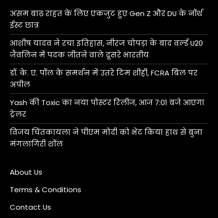
असम बाढ़ राहत के लिए एकजुट हुए Gen Z और DU के नॉर्थ
ईस्ट छात्र
आशीष यादव ने रचा इतिहास, नीरज चोपड़ा के बाद वर्ल्ड U20
जैवलिन में पदक जीतने वाले दूसरे भारतीय
डॉ. के. ए. पॉल के समर्थन में उतरे टिम शीही, FCRA बिल पर
अपील
Yash की Toxic का नया पोस्टर रिलीज, आज 7:01 बजे आएगा
ट्रेलर
विजय चिंतकायला ने पीएम मोदी को भेंट किया हाथ से बुना
मंगलागिरी शॉल
About Us
Terms & Conditions
Contact Us