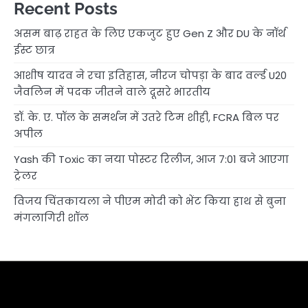
Recent Posts
असम बाढ़ राहत के लिए एकजुट हुए Gen Z और DU के नॉर्थ
ईस्ट छात्र
आशीष यादव ने रचा इतिहास, नीरज चोपड़ा के बाद वर्ल्ड U20
जैवलिन में पदक जीतने वाले दूसरे भारतीय
डॉ. के. ए. पॉल के समर्थन में उतरे टिम शीही, FCRA बिल पर
अपील
Yash की Toxic का नया पोस्टर रिलीज, आज 7:01 बजे आएगा
ट्रेलर
विजय चिंतकायला ने पीएम मोदी को भेंट किया हाथ से बुना
मंगलागिरी शॉल