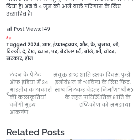
दिया है। अब वे 4 जून को आने वाले परिणाम के लिए
उत्साहित हैं।
Post Views:
149
देश
Tagged
2024
,
आए
,
इंफ्रास्ट्रक्चर
,
और
,
के
,
चुनाव
,
जो
,
दिल्ली
,
दे
,
देश
,
ध्यान
,
पर
,
बेरोजगारी
,
बोले
,
भी
,
वोटर
,
सरकार
,
होम
लंदन के पैलेट
संयुक्त राष्ट्र शांति रक्षक दिवस: फुरो
Post
ऑफ इंडिया में 24
इनोवेशन ने “भविष्य के लिए फिट,
navigation
भारतीय कलाकारों
साथ मिलकर बेहतर निर्माण” थीम
की कलाकृतियां
के तहत पारिस्थितिक शांति के
बनेंगी मुख्य
दृष्टिकोण को समझाया
आकर्षण
Related Posts