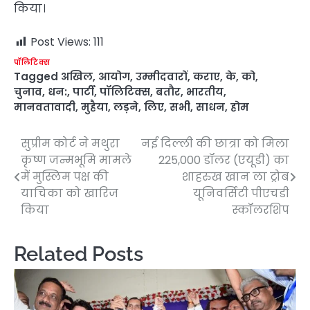
किया।
Post Views:
111
पॉलिटिक्स
Tagged
अखिल
,
आयोग
,
उम्मीदवारों
,
कराए
,
के
,
को
,
चुनाव
,
धन:
,
पार्टी
,
पॉलिटिक्स
,
बतौर
,
भारतीय
,
मानवतावादी
,
मुहैया
,
लड़ने
,
लिए
,
सभी
,
साधन
,
होम
सुप्रीम कोर्ट ने मथुरा
नई दिल्ली की छात्रा को मिला
Post
कृष्ण जन्मभूमि मामले
225,000 डॉलर (एयूडी) का
navigation
में मुस्लिम पक्ष की
शाहरुख खान ला ट्रोब
याचिका को खारिज
यूनिवर्सिटी पीएचडी
किया
स्कॉलरशिप
Related Posts