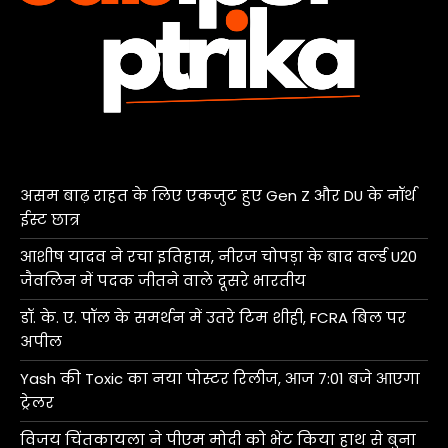
असम बाढ़ राहत के लिए एकजुट हुए Gen Z और DU के नॉर्थ
ईस्ट छात्र
आशीष यादव ने रचा इतिहास, नीरज चोपड़ा के बाद वर्ल्ड U20
जैवलिन में पदक जीतने वाले दूसरे भारतीय
डॉ. के. ए. पॉल के समर्थन में उतरे टिम शीही, FCRA बिल पर
अपील
Yash की Toxic का नया पोस्टर रिलीज, आज 7:01 बजे आएगा
ट्रेलर
विजय चिंतकायला ने पीएम मोदी को भेंट किया हाथ से बुना