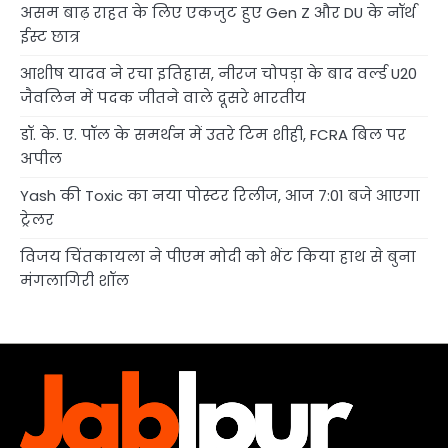
असम बाढ़ राहत के लिए एकजुट हुए Gen Z और DU के नॉर्थ
ईस्ट छात्र
आशीष यादव ने रचा इतिहास, नीरज चोपड़ा के बाद वर्ल्ड U20
जैवलिन में पदक जीतने वाले दूसरे भारतीय
डॉ. के. ए. पॉल के समर्थन में उतरे टिम शीही, FCRA बिल पर
अपील
Yash की Toxic का नया पोस्टर रिलीज, आज 7:01 बजे आएगा
ट्रेलर
विजय चिंतकायला ने पीएम मोदी को भेंट किया हाथ से बुना
मंगलागिरी शॉल