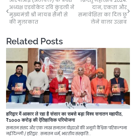
आरपीआई (अठावले) के प्रदेश
क्रिस्तु महोत्सव 2024:
Post
अध्यक्ष एडवोकेट रवि कुंडली ने
दान, एकता और
navigation
मुख्यमंत्री श्री नायब सैनी से
समावेशिता का दिल छू
की मुलाकात
लेने वाला उत्सव
Related Posts
हरिद्वार में आकार ले रहा है संसार का सबसे बड़ा विश्व सनातन महापीठ,
₹1000 करोड़ की ऐतिहासिक परियोजना
सनातन संसद और एक लाख सनातन योद्धाओं की अनूठी वैश्विक परिकल्पना
नई दिल्ली / हरिद्वार : सनातन धर्म, भारतीय संस्कृति…