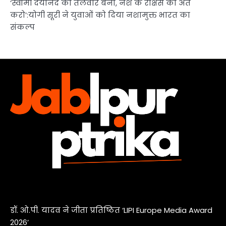
‘स्वामी दयानंद की तलवार बनो, नशे के राक्षस का अंत
करो’:योगी सूरी ने युवाओं को दिया नशामुक्त भारत का
संकल्प
डॉ. ओ.पी. यादव ने जीता प्रतिष्ठित ‘LIPI Europe Media Award
2026’