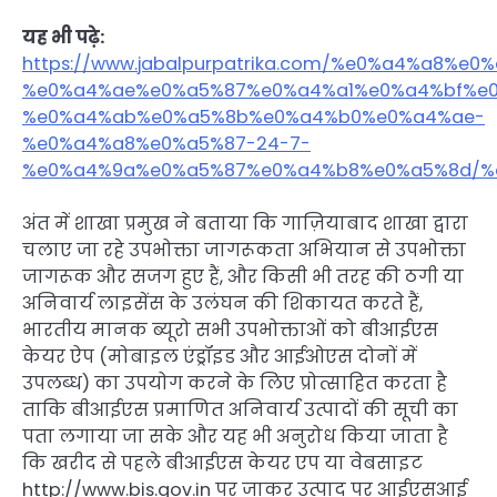
यह भी पढ़े:
https://www.jabalpurpatrika.com/%e0%a4%a8
%e0%a4%ae%e0%a5%87%e0%a4%a1%e0%a4%bf%e
%e0%a4%ab%e0%a5%8b%e0%a4%b0%e0%a4%ae-
%e0%a4%a8%e0%a5%87-24-7-
%e0%a4%9a%e0%a5%87%e0%a4%b8%e0%a5%8d/%
अंत में शाखा प्रमुख ने बताया कि गाज़ियाबाद शाखा द्वारा
चलाए जा रहे उपभोक्ता जागरूकता अभियान से उपभोक्ता
जागरूक और सजग हुए हैं, और किसी भी तरह की ठगी या
अनिवार्य लाइसेंस के उलंघन की शिकायत करते हैं,
भारतीय मानक ब्यूरो सभी उपभोक्ताओं को बीआईएस
केयर ऐप (मोबाइल एंड्रॉइड और आईओएस दोनों में
उपलब्ध) का उपयोग करने के लिए प्रोत्साहित करता है
ताकि बीआईएस प्रमाणित अनिवार्य उत्पादों की सूची का
पता लगाया जा सके और यह भी अनुरोध किया जाता है
कि खरीद से पहले बीआईएस केयर एप या वेबसाइट
http://www.bis.gov.in पर जाकर उत्पाद पर आईएसआई