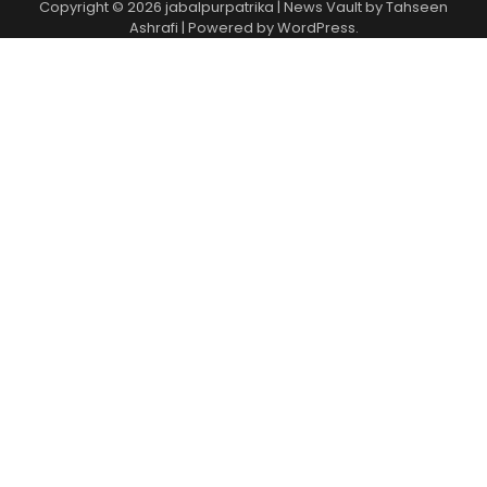
Copyright © 2026
jabalpurpatrika
| News Vault by
Tahseen
Ashrafi
| Powered by
WordPress
.