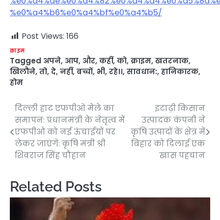
%e0%a4%ae%e0%a4%82%e0%a4%a4%e0%a5%8d%e
%e0%a4%b6%e0%a4%bf%e0%a4%b5/
Post Views:
166
क्राइम
Tagged
अपने
,
आप
,
और
,
कहीं
,
को
,
क्राइम
,
खतरनाक
,
खिलौने
,
तो
,
दे
,
नहीं
,
बच्चों
,
भी
,
रहे।।
,
सावधान:
,
हानिकारक
,
होम
दिल्ली हाट एफपीओ मेले का
इटाढ़ी किसान
Post
समापन: प्रधानमंत्री के नेतृत्व में
उत्पादक कंपनी ने
navigation
एफपीओ को नई ऊंचाईयों पर
कृषि उत्पादों के क्षेत्र में
लेकर जाएंगे: कृषि मंत्री श्री
बिहार को दिलाई एक
शिवराज सिंह चौहान
खास पहचान
Related Posts