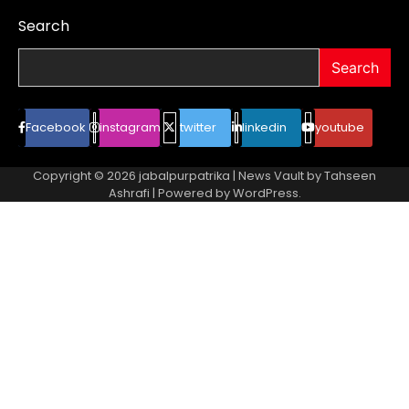
Search
Search
Facebook
instagram
twitter
linkedin
youtube
Copyright © 2026
jabalpurpatrika
| News Vault by
Tahseen
Ashrafi
| Powered by
WordPress
.