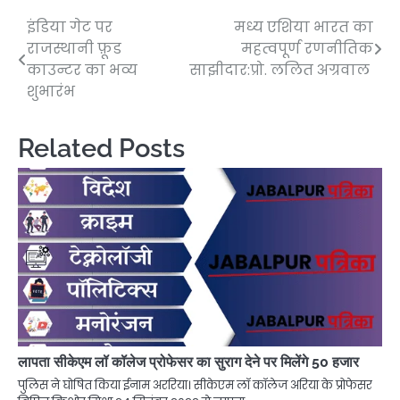
इंडिया गेट पर
मध्य एशिया भारत का
Post
राजस्थानी फ़ूड
महत्वपूर्ण रणनीतिक
navigation
काउन्टर का भव्य
साझीदार:प्रो. ललित अग्रवाल
शुभारंभ
Related Posts
लापता सीकेएम लॉ कॉलेज प्रोफेसर का सुराग देने पर मिलेंगे 50 हजार
पुलिस ने घोषित किया ईनाम अररिया। सीकेएम लॉ कॉलेज अरिया के प्रोफेसर