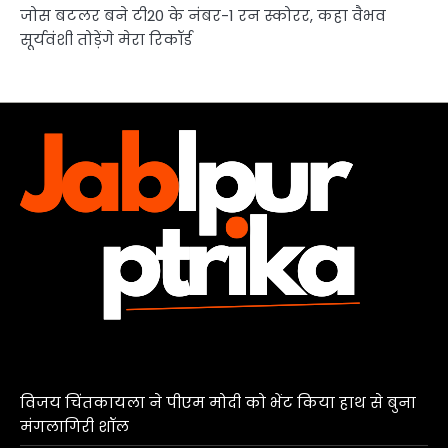
जोस बटलर बने टी20 के नंबर-1 रन स्कोरर, कहा वैभव
सूर्यवंशी तोड़ेंगे मेरा रिकॉर्ड
विजय चिंतकायला ने पीएम मोदी को भेंट किया हाथ से बुना
मंगलागिरी शॉल