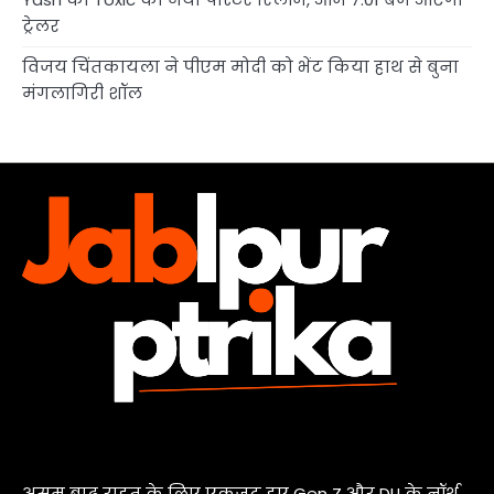
ट्रेलर
विजय चिंतकायला ने पीएम मोदी को भेंट किया हाथ से बुना
मंगलागिरी शॉल
असम बाढ़ राहत के लिए एकजुट हुए Gen Z और DU के नॉर्थ