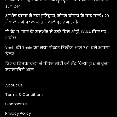
ईस्ट छात्र
आशीष यादव ने रचा इतिहास, नीरज चोपड़ा के बाद वर्ल्ड U20
जैवलिन में पदक जीतने वाले दूसरे भारतीय
डॉ. के. ए. पॉल के समर्थन में उतरे टिम शीही, FCRA बिल पर
अपील
Yash की Toxic का नया पोस्टर रिलीज, आज 7:01 बजे आएगा
ट्रेलर
विजय चिंतकायला ने पीएम मोदी को भेंट किया हाथ से बुना
मंगलागिरी शॉल
About Us
Terms & Conditions
Contact Us
Privacy Policy