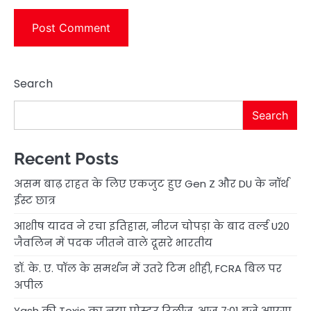
Search
Search
Recent Posts
असम बाढ़ राहत के लिए एकजुट हुए Gen Z और DU के नॉर्थ
ईस्ट छात्र
आशीष यादव ने रचा इतिहास, नीरज चोपड़ा के बाद वर्ल्ड U20
जैवलिन में पदक जीतने वाले दूसरे भारतीय
डॉ. के. ए. पॉल के समर्थन में उतरे टिम शीही, FCRA बिल पर
अपील
Yash की Toxic का नया पोस्टर रिलीज, आज 7:01 बजे आएगा