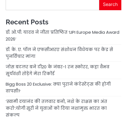
Search
Recent Posts
डॉ. ओ.पी. यादव ने जीता प्रतिष्ठित ‘LIPI Europe Media Award
2026’
डॉ. के. ए. पॉल ने एफसीआरए संशोधन विधेयक पर केंद्र से
पुनर्विचार मांगा
जोस बटलर बने टी20 के नंबर-1 रन स्कोरर, कहा वैभव
सूर्यवंशी तोड़ेंगे मेरा रिकॉर्ड
Bigg Boss 20 Exclusive: क्या पुराने कंटेस्टेंट्स की होगी
वापसी?
‘स्वामी दयानंद की तलवार बनो, नशे के राक्षस का अंत
करो’:योगी सूरी ने युवाओं को दिया नशामुक्त भारत का
संकल्प