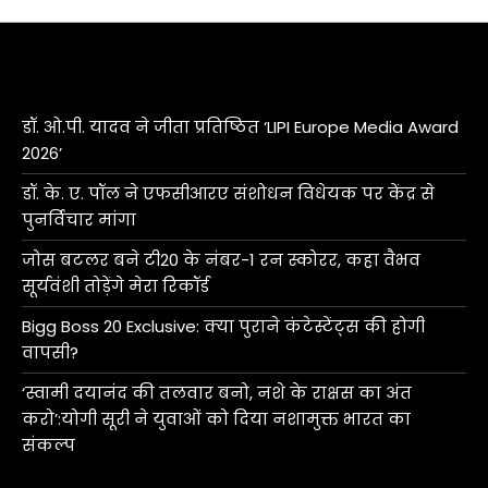
डॉ. ओ.पी. यादव ने जीता प्रतिष्ठित ‘LIPI Europe Media Award
2026’
डॉ. के. ए. पॉल ने एफसीआरए संशोधन विधेयक पर केंद्र से
पुनर्विचार मांगा
जोस बटलर बने टी20 के नंबर-1 रन स्कोरर, कहा वैभव
सूर्यवंशी तोड़ेंगे मेरा रिकॉर्ड
Bigg Boss 20 Exclusive: क्या पुराने कंटेस्टेंट्स की होगी
वापसी?
‘स्वामी दयानंद की तलवार बनो, नशे के राक्षस का अंत
करो’:योगी सूरी ने युवाओं को दिया नशामुक्त भारत का
संकल्प