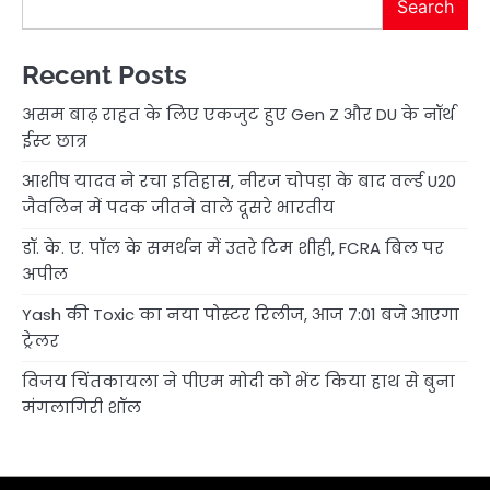
Search
Recent Posts
असम बाढ़ राहत के लिए एकजुट हुए Gen Z और DU के नॉर्थ
ईस्ट छात्र
आशीष यादव ने रचा इतिहास, नीरज चोपड़ा के बाद वर्ल्ड U20
जैवलिन में पदक जीतने वाले दूसरे भारतीय
डॉ. के. ए. पॉल के समर्थन में उतरे टिम शीही, FCRA बिल पर
अपील
Yash की Toxic का नया पोस्टर रिलीज, आज 7:01 बजे आएगा
ट्रेलर
विजय चिंतकायला ने पीएम मोदी को भेंट किया हाथ से बुना
मंगलागिरी शॉल