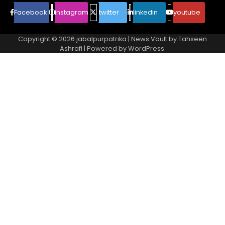
Facebook
instagram
twitter
linkedin
youtube
Copyright © 2026
jabalpurpatrika
| News Vault by
Tahseen
Ashrafi
| Powered by
WordPress
.