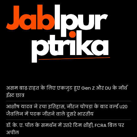
असम बाढ़ राहत के लिए एकजुट हुए Gen Z और DU के नॉर्थ
ईस्ट छात्र
आशीष यादव ने रचा इतिहास, नीरज चोपड़ा के बाद वर्ल्ड U20
जैवलिन में पदक जीतने वाले दूसरे भारतीय
डॉ. के. ए. पॉल के समर्थन में उतरे टिम शीही, FCRA बिल पर
अपील