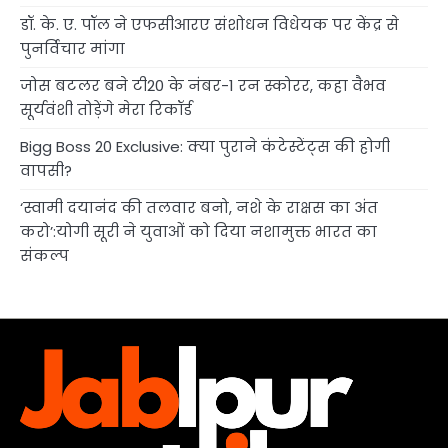
डॉ. के. ए. पॉल ने एफसीआरए संशोधन विधेयक पर केंद्र से
पुनर्विचार मांगा
जोस बटलर बने टी20 के नंबर-1 रन स्कोरर, कहा वैभव
सूर्यवंशी तोड़ेंगे मेरा रिकॉर्ड
Bigg Boss 20 Exclusive: क्या पुराने कंटेस्टेंट्स की होगी
वापसी?
‘स्वामी दयानंद की तलवार बनो, नशे के राक्षस का अंत
करो’:योगी सूरी ने युवाओं को दिया नशामुक्त भारत का
संकल्प