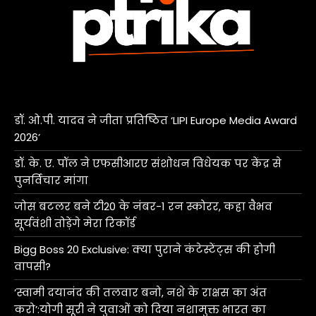
डॉ. ओ.पी. यादव ने जीता प्रतिष्ठित ‘LIPI Europe Media Award
2026’
डॉ. के. ए. पॉल ने एफसीआरए संशोधन विधेयक पर केंद्र से
पुनर्विचार मांगा
जोस बटलर बने टी20 के नंबर-1 रन स्कोरर, कहा वैभव
सूर्यवंशी तोड़ेंगे मेरा रिकॉर्ड
Bigg Boss 20 Exclusive: क्या पुराने कंटेस्टेंट्स की होगी
वापसी?
‘स्वामी दयानंद की तलवार बनो, नशे के राक्षस का अंत
करो’:योगी सूरी ने युवाओं को दिया नशामुक्त भारत का