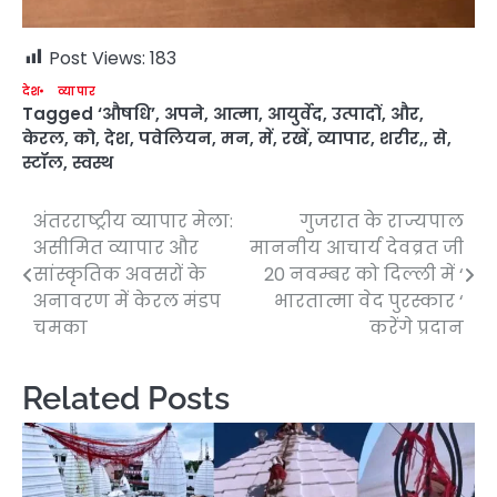
Post Views:
183
देश
व्यापार
Tagged
‘औषधि’
,
अपने
,
आत्मा
,
आयुर्वेद
,
उत्पादों
,
और
,
केरल
,
को
,
देश
,
पवेलियन
,
मन
,
में
,
रखें
,
व्यापार
,
शरीर,
,
से
,
स्टॉल
,
स्वस्थ
अंतरराष्ट्रीय व्यापार मेला:
गुजरात के राज्यपाल
Post
असीमित व्यापार और
माननीय आचार्य देवव्रत जी
navigation
सांस्कृतिक अवसरों के
20 नवम्बर को दिल्ली में ‘
अनावरण में केरल मंडप
भारतात्मा वेद पुरस्कार ‘
चमका
करेंगे प्रदान
Related Posts