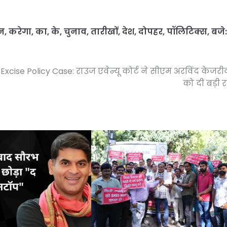
न
,
करेगा
,
का
,
के
,
चुनाव
,
तारीखों
,
देश
,
दोपहर
,
पॉलिटिक्स
,
बजे:
Excise Policy Case: राउज एवेन्यू कोर्ट ने सीएम अरविंद केजर
को दी बड़ी 