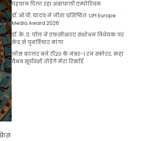
पहचान दिला रहा अंबापाली एम्पोरियम
डॉ. ओ.पी. यादव ने जीता प्रतिष्ठित ‘LIPI Europe
Media Award 2026’
डॉ. के. ए. पॉल ने एफसीआरए संशोधन विधेयक पर
केंद्र से पुनर्विचार मांगा
जोस बटलर बने टी20 के नंबर-1 रन स्कोरर, कहा
वैभव सूर्यवंशी तोड़ेंगे मेरा रिकॉर्ड
रेंस