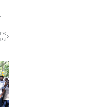
,
ीवाल
राहत