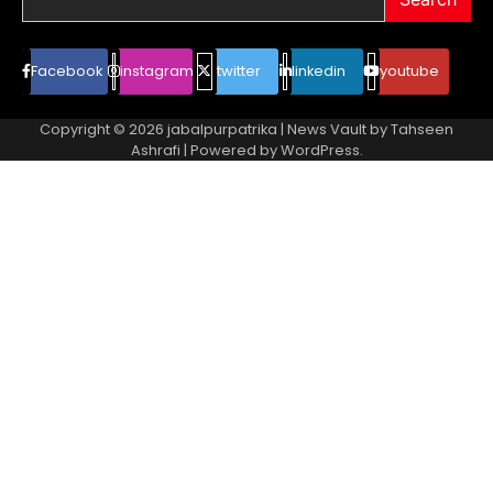
Facebook
instagram
twitter
linkedin
youtube
Copyright © 2026
jabalpurpatrika
| News Vault by
Tahseen
Ashrafi
| Powered by
WordPress
.