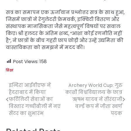
सत्र का समापन एक ऊर्जावान प्रश्नोत्तर सत्र के साथ हुआ,
जिसमें छात्रों ने रेगुलेटरी फ्रेमवर्क, इक्विटी वितरण और
संस्थापक मानसिकता जैसे महत्वपूर्ण विषयों पर सवाल
किए। श्री हलदर के अंतिम शब्द, “आशा कोई रणनीति नहीं
है”, ने छात्रों के बीच गहरी छाप छोड़ी और उन्हें उद्यमिता की
वास्तविकता को समझने में मदद की।
Post Views:
158
शिक्षा
इन्दिरा आईवीएफ ने
Archery World Cup: गुरु
Post
हैदराबाद में किया
काशी विश्वविद्यालय के छात्र
navigation
फर्टिलिटी सेवाओं का
ऋषभ यादव ने तीरंदाजी
विस्तार गच्चीबौली में नए
वर्ल्ड कप में जीता स्वर्ण
सेंटर का शुभारंभ
पदक