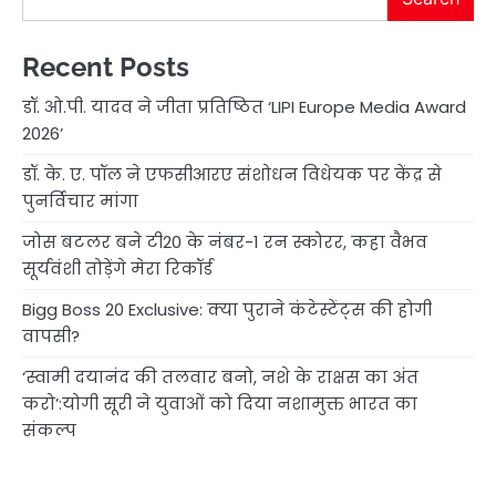
Recent Posts
डॉ. ओ.पी. यादव ने जीता प्रतिष्ठित ‘LIPI Europe Media Award
2026’
डॉ. के. ए. पॉल ने एफसीआरए संशोधन विधेयक पर केंद्र से
पुनर्विचार मांगा
जोस बटलर बने टी20 के नंबर-1 रन स्कोरर, कहा वैभव
सूर्यवंशी तोड़ेंगे मेरा रिकॉर्ड
Bigg Boss 20 Exclusive: क्या पुराने कंटेस्टेंट्स की होगी
वापसी?
‘स्वामी दयानंद की तलवार बनो, नशे के राक्षस का अंत
करो’:योगी सूरी ने युवाओं को दिया नशामुक्त भारत का
संकल्प