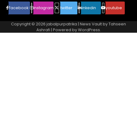
Facebook
instagram
twitter
linkedin
youtube
Copyright © 2026
jabalpurpatrika
| News Vault by
Tahseen
Ashrafi
| Powered by
WordPress
.