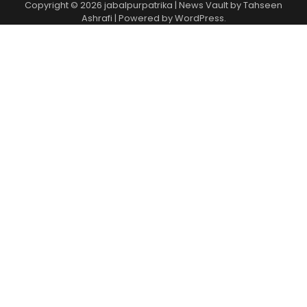
Copyright © 2026
jabalpurpatrika
| News Vault by
Tahseen
Ashrafi
| Powered by
WordPress
.