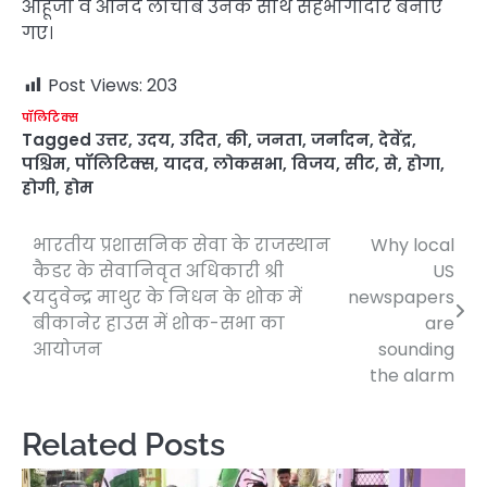
आहूजा व आनंद लोचाब उनके साथ सहभागीदार बनाए
गए।
Post Views:
203
पॉलिटिक्स
Tagged
उत्तर
,
उदय
,
उदित
,
की
,
जनता
,
जर्नादन
,
देवेंद्र
,
पश्चिम
,
पॉलिटिक्स
,
यादव
,
लोकसभा
,
विजय
,
सीट
,
से
,
होगा
,
होगी
,
होम
भारतीय प्रशासनिक सेवा के राजस्थान
Why local
Post
कैडर के सेवानिवृत अधिकारी श्री
US
navigation
यदुवेन्द्र माथुर के निधन के शोक में
newspapers
बीकानेर हाउस में शोक-सभा का
are
आयोजन
sounding
the alarm
Related Posts