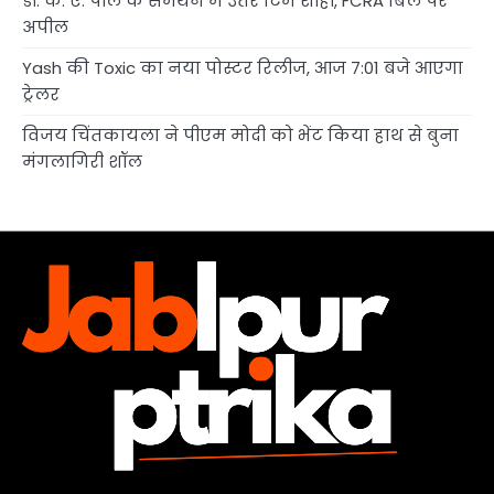
डॉ. के. ए. पॉल के समर्थन में उतरे टिम शीही, FCRA बिल पर
अपील
Yash की Toxic का नया पोस्टर रिलीज, आज 7:01 बजे आएगा
ट्रेलर
विजय चिंतकायला ने पीएम मोदी को भेंट किया हाथ से बुना
मंगलागिरी शॉल