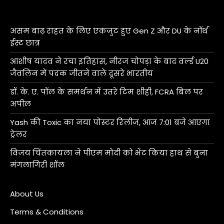
असम बाढ़ राहत के लिए एकजुट हुए Gen Z और DU के नॉर्थ
ईस्ट छात्र
आशीष यादव ने रचा इतिहास, नीरज चोपड़ा के बाद वर्ल्ड U20
जैवलिन में पदक जीतने वाले दूसरे भारतीय
डॉ. के. ए. पॉल के समर्थन में उतरे टिम शीही, FCRA बिल पर
अपील
Yash की Toxic का नया पोस्टर रिलीज, आज 7:01 बजे आएगा
ट्रेलर
विजय चिंतकायला ने पीएम मोदी को भेंट किया हाथ से बुना
मंगलागिरी शॉल
About Us
Terms & Conditions