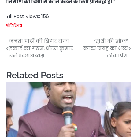
निर्माण की दिशा में काम करने के लिए प्रतिबद्ध हैं।”
Post Views:
156
पॉलिटिक्स
जनता पार्टी की बिहार राज्य
“खुशी की खोज”
Post
इकाई का गठन, धीरज कुमार
काव्य संग्रह का भव्य
navigation
बने प्रदेश अध्यक्ष
लोकार्पण
Related Posts