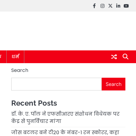
Facebook
instagram
twitter
linkedin
you
ल
धर्म
Search
Search
Recent Posts
डॉ. के. ए. पॉल ने एफसीआरए संशोधन विधेयक पर
केंद्र से पुनर्विचार मांगा
जोस बटलर बने टी20 के नंबर-1 रन स्कोरर, कहा