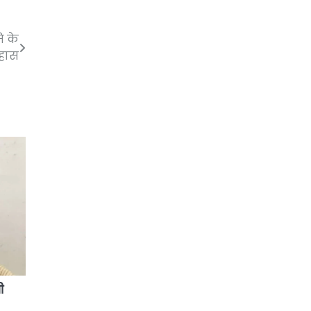
ि के
िहास
ी