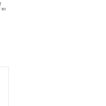
ी
ं का