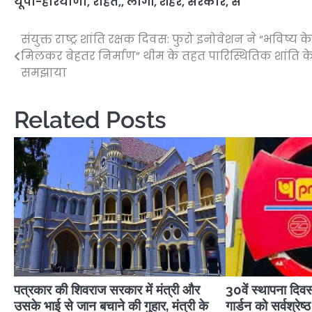
यूपी-हरियाणा
,
राहत,
,
लोगों
,
शहर
,
सरकार
,
से
संयुक्त राष्ट्र शांति रक्षक दिवस: फुरो इनोवेशन ने “भविष्य
Post
मिलकर बेहतर निर्माण” थीम के तहत पारिस्थितिक शांति के
navigation
समझाया
Related Posts
पत्रकार की शिवराज सरकार में मंत्री और
30वें स्थापना द
उसके भाई से जान बचाने की गुहार, मंत्री के
गार्डन को सर्वश्रेष्