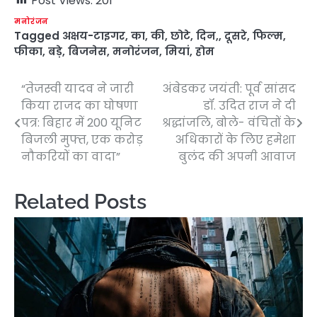
Post Views:
201
मनोरंजन
Tagged
अक्षय-टाइगर
,
का
,
की
,
छोटे
,
दिन,
,
दूसरे
,
फिल्म
,
फीका
,
बड़े
,
बिजनेस
,
मनोरंजन
,
मियां
,
होम
“तेजस्वी यादव ने जारी
अंबेडकर जयंती: पूर्व सांसद
Post
किया राजद का घोषणा
डॉ. उदित राज ने दी
navigation
पत्र: बिहार में 200 यूनिट
श्रद्धांजलि, बोले- वंचितों के
बिजली मुफ्त, एक करोड़
अधिकारों के लिए हमेशा
नौकरियों का वादा”
बुलंद की अपनी आवाज
Related Posts