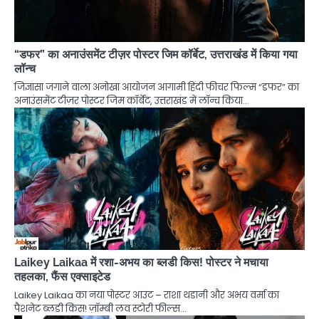
“डफर” का अनाउंसमेंट टीज़र पोस्टर जिम कॉर्बेट, उत्तराखंड में किया गया
लॉन्च
जिज्ञासा जगाने वाला अनोखा आयोजन आगामी हिंदी फीचर फिल्म “डफर” का
अनाउंसमेंट टीज़र पोस्टर जिम कॉर्बेट, उत्तराखंड में लॉन्च किया…
Laikey Laikaa में रशा-अभय का ब्लडी किस! पोस्टर ने मचाया
तहलका, फैंस एक्साइटेड
Laikey Laikaa का नया पोस्टर आउट – राशा थडानी और अभय वर्मा का
पैशनेट ब्लडी किस! ज़ॉम्बी लव स्टोरी फील्स…