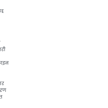
FE
े
ारी
लाइन
ार
ारण
ित