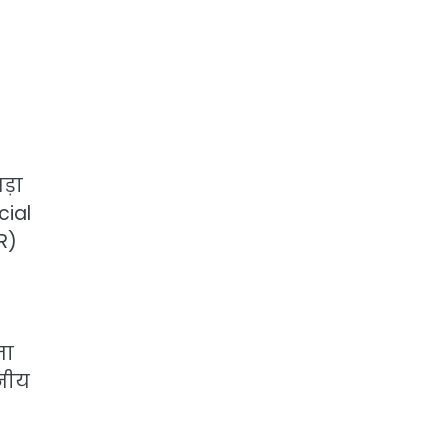
ड़ा
cial
R)
जा
नीय