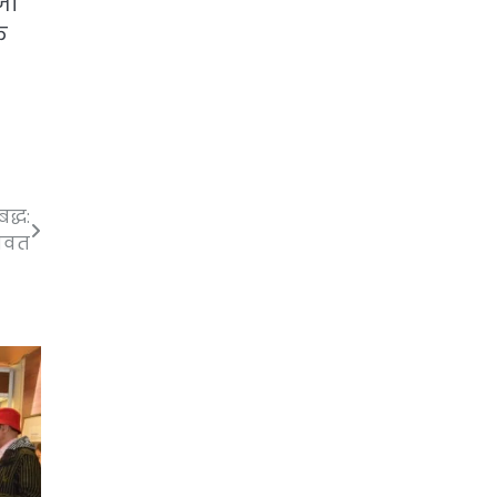
जा
े
द्ध:
ावत