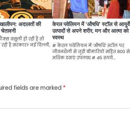
ी खालीपन: अदालतों की
केरल पवेलियन में ‘औषधि’ स्टॉल से आयुर्व
 चेतावनी
उत्पादों से अपने शरीर, मन और आत्मा को 
स्वस्थ
टैक्स वसूली हो रही है तो
 रही है सरकार? नई दिल्ली,
# केरल पवेलियन में ‘औषधि’ स्टॉल पर
जीवनशैली से जुड़ी बीमारियों सहित 800 से
अधिक दवाएं उपलब्ध # 45 रुपये…
ired fields are marked
*