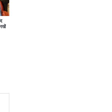
ेद
रखें