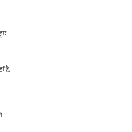
हुए
 है,
े