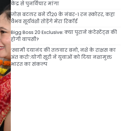
केंद्र से पुनर्विचार मांगा
जोस बटलर बने टी20 के नंबर-1 रन स्कोरर, कहा
वैभव सूर्यवंशी तोड़ेंगे मेरा रिकॉर्ड
Bigg Boss 20 Exclusive: क्या पुराने कंटेस्टेंट्स की
होगी वापसी?
‘स्वामी दयानंद की तलवार बनो, नशे के राक्षस का
अंत करो’:योगी सूरी ने युवाओं को दिया नशामुक्त
भारत का संकल्प