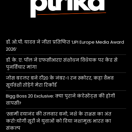
डॉ. ओ.पी. यादव ने जीता प्रतिष्ठित ‘LIPI Europe Media Award
2026’
डॉ. के. ए. पॉल ने एफसीआरए संशोधन विधेयक पर केंद्र से
पुनर्विचार मांगा
जोस बटलर बने टी20 के नंबर-1 रन स्कोरर, कहा वैभव
सूर्यवंशी तोड़ेंगे मेरा रिकॉर्ड
Bigg Boss 20 Exclusive: क्या पुराने कंटेस्टेंट्स की होगी
वापसी?
‘स्वामी दयानंद की तलवार बनो, नशे के राक्षस का अंत
करो’:योगी सूरी ने युवाओं को दिया नशामुक्त भारत का
संकल्प