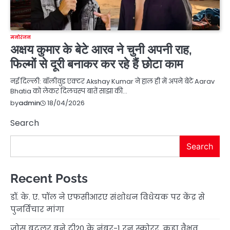
मनोरंजन
अक्षय कुमार के बेटे आरव ने चुनी अपनी राह,
फिल्मों से दूरी बनाकर कर रहे हैं छोटा काम
नई दिल्ली: बॉलीवुड एक्टर Akshay Kumar ने हाल ही में अपने बेटे Aarav
Bhatia को लेकर दिलचस्प बातें साझा की…
18/04/2026
by
admin
Search
Search
Recent Posts
डॉ. के. ए. पॉल ने एफसीआरए संशोधन विधेयक पर केंद्र से
पुनर्विचार मांगा
जोस बटलर बने टी20 के नंबर-1 रन स्कोरर, कहा वैभव