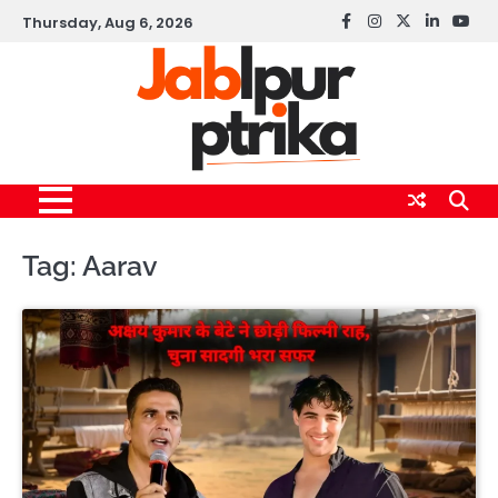
Skip
Thursday, Aug 6, 2026
Facebook
instagram
twitter
linkedin
yout
to
content
Tag:
Aarav