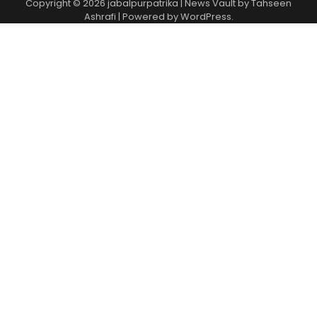
Copyright © 2026
jabalpurpatrika
| News Vault by
Tahseen
Ashrafi
| Powered by
WordPress
.