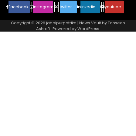
Facebook
instagram
twitter
linkedin
youtube
Copyright © 2026
jabalpurpatrika
| News Vault by
Tahseen
Ashrafi
| Powered by
WordPress
.