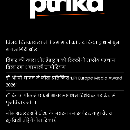
विजय चिंतकायला ने पीएम मोदी को भेंट किया हाथ से बुना
मंगलागिरी शॉल
बिहार की कला और हैंडलूम को दिल्ली में राष्ट्रीय पहचान
दिला रहा अंबापाली एम्पोरियम
डॉ. ओ.पी. यादव ने जीता प्रतिष्ठित ‘LIPI Europe Media Award
2026’
डॉ. के. ए. पॉल ने एफसीआरए संशोधन विधेयक पर केंद्र से
पुनर्विचार मांगा
जोस बटलर बने टी20 के नंबर-1 रन स्कोरर, कहा वैभव
सूर्यवंशी तोड़ेंगे मेरा रिकॉर्ड