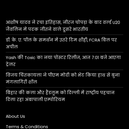
आशीष यादव ने रचा इतिहास, नीरज चोपड़ा के बाद वर्ल्ड U20
जैवलिन में पदक जीतने वाले दूसरे भारतीय
डॉ. के. ए. पॉल के समर्थन में उतरे टिम शीही, FCRA बिल पर
अपील
Yash की Toxic का नया पोस्टर रिलीज, आज 7:01 बजे आएगा
ट्रेलर
विजय चिंतकायला ने पीएम मोदी को भेंट किया हाथ से बुना
मंगलागिरी शॉल
बिहार की कला और हैंडलूम को दिल्ली में राष्ट्रीय पहचान
दिला रहा अंबापाली एम्पोरियम
About Us
Terms & Conditions