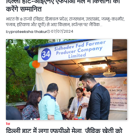
दिल्ली हाट-आईएनए एफपीओ मेले में किसानों को
करेंगे सम्मानित
भारत के 8 राज्यों (बिहार, हिमाचल प्रदेश, राजस्थान, उत्तराखंड, जम्मू-कश्मीर,
पंजाब, हरियाणा और यूपी) से आए किसान, स्टॉल्स पर जैविक…
07/07/2024
by
prateeksha thakur
देश
दिल्ली हाट में लगा एफपीओ मेला, जैविक खेती को