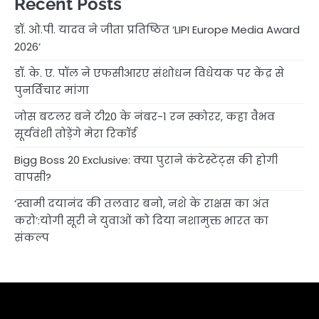
Recent Posts
डॉ. ओ.पी. यादव ने जीता प्रतिष्ठित ‘LIPI Europe Media Award
2026’
डॉ. के. ए. पॉल ने एफसीआरए संशोधन विधेयक पर केंद्र से
पुनर्विचार मांगा
जोस बटलर बने टी20 के नंबर-1 रन स्कोरर, कहा वैभव
सूर्यवंशी तोड़ेंगे मेरा रिकॉर्ड
Bigg Boss 20 Exclusive: क्या पुराने कंटेस्टेंट्स की होगी
वापसी?
‘स्वामी दयानंद की तलवार बनो, नशे के राक्षस का अंत
करो’:योगी सूरी ने युवाओं को दिया नशामुक्त भारत का
संकल्प